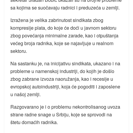
sa kojima se suočavaju radnici i preduzeća u zemlji.
Izražena je velika zabrinutost sindikata zbog
kompresije plata, do koje će doći u javnom sektoru
zbog povećanja minimalne zarade, kao i otpuštanja
većeg broja radnika, koje se najavljuje u realnom
sektoru.
Na sastanku je, na inicijativu sindikata, ukazano i na
probleme u namenskoj industriji, do kojih je došlo
zbog zabrane izvoza naoružanja, kao i recesije u
evropskoj autoindustriji, koja će pogoditi i zaposlene
u našoj zemlji.
Razgovarano je i o problemu nekontrolisanog uvoza
strane radne snage u Srbiju, koje se sprovodi na
štetu domaćih radnika.