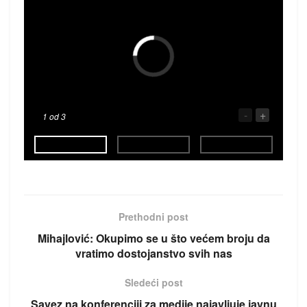
-
+
1
od 3
Prethodni post
Mihajlović: Okupimo se u što većem broju da
vratimo dostojanstvo svih nas
Sledeći post
Savez na konferenciji za medije najavljuje javnu