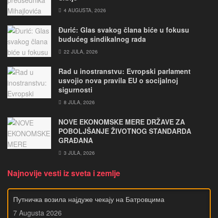
4 AUGUSTA, 2026
Đurić: Glas svakog člana biće u fokusu
budućeg sindikalnog rada
22 JULA, 2026
Rad u inostranstvu: Evropski parlament
usvojio nova pravila EU o socijalnoj
sigurnosti
8 JULA, 2026
NOVE EKONOMSKE MERE DRŽAVE ZA
POBOLJŠANJE ŽIVOTNOG STANDARDA
GRAĐANA
3 JULA, 2026
Najnovije vesti iz sveta i zemlje
Путничка возила најдуже чекају на Батровцима
7 Augusta 2026