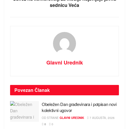
sednicu Veća
Glavni Urednik
Povezan
Članak
Obeležen Dan građevinara i potpisan novi
kolektivni ugovor
OD STRANE
GLAVNI UREDNIK
7 AUGUSTA, 2026
0
0