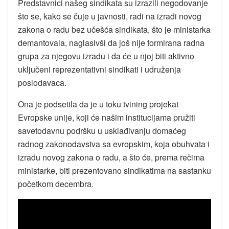
Predstavnici našeg sindikata su izrazili negodovanje
što se, kako se čuje u javnosti, radi na izradi novog
zakona o radu bez učešća sindikata, što je ministarka
demantovala, naglasivši da još nije formirana radna
grupa za njegovu izradu i da će u njoj biti aktivno
uključeni reprezentativni sindikati i udruženja
poslodavaca.
Ona je podsetila da je u toku tvining projekat
Evropske unije, koji će našim institucijama pružiti
savetodavnu podršku u usklađivanju domaćeg
radnog zakonodavstva sa evropskim, koja obuhvata i
izradu novog zakona o radu, a što će, prema rečima
ministarke, biti prezentovano sindikatima na sastanku
početkom decembra.