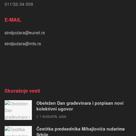
011/32-34-509
E-MAIL
sindputara@eunet.rs
sindputara@mts.rs
Skorašnje vesti
Obeležen Dan građevinara i potpisan novi
kolektivni ugovor
7 AUGUSTA, 2026
Čestitka predsednika Mihajlovića rudarima
Srbije