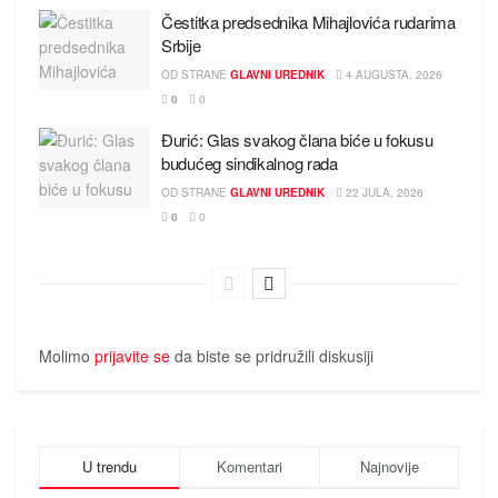
Čestitka predsednika Mihajlovića rudarima
Srbije
OD STRANE
GLAVNI UREDNIK
4 AUGUSTA, 2026
0
0
Đurić: Glas svakog člana biće u fokusu
budućeg sindikalnog rada
OD STRANE
GLAVNI UREDNIK
22 JULA, 2026
0
0
Molimo
prijavite se
da biste se pridružili diskusiji
U trendu
Komentari
Najnovije