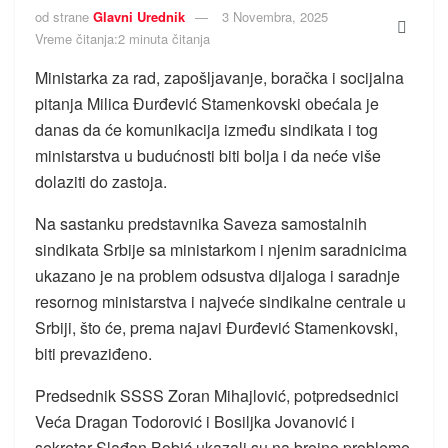
od strane
Glavni Urednik
3 Novembra, 2025
Vreme čitanja:2 minuta čitanja
Ministarka za rad, zapošlјavanje, boračka i socijalna
pitanja Milica Đurđević Stamenkovski obećala je
danas da će komunikacija između sindikata i tog
ministarstva u budućnosti biti bolja i da neće više
dolaziti do zastoja.
Na sastanku predstavnika Saveza samostalnih
sindikata Srbije sa ministarkom i njenim saradnicima
ukazano je na problem odsustva dijaloga i saradnje
resornog ministarstva i najveće sindikalne centrale u
Srbiji, što će, prema najavi Đurđević Stamenkovski,
biti prevaziđeno.
Predsednik SSSS Zoran Mihajlović, potpredsednici
Veća Dragan Todorović i Bosiljka Jovanović i
sekretar Slađan Bobić ukazali su na brojne probleme