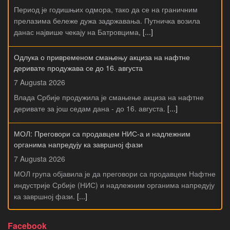
Период је годишњих одмора, тако да се на граничним
прелазима бележе дужа задржавања. Путничка возила
данас највише чекају на Батровцима,
[...]
Одлука о привременом смањењу акциза на нафтне
деривате продужава се до 16. августа
7 Augusta 2026
Влада Србије продужила је смањење акциза на нафтне
деривате за још седам дана - до 16. августа.
[...]
МОЛ: Преговори са продавцем НИС-а и надлежним
органима напредују ка завршној фази
7 Augusta 2026
МОЛ група објавила је да преговори са продавцем Нафтне
индустрије Србије (НИС) и надлежним органима напредују
ка завршној фази.
[...]
Facebook