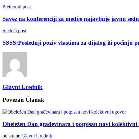
Prethodni post
Savez na konferenciji za medije najavljuje javnu sed
Sledeći post
SSSS:Poslednji poziv vlastima za dijalog ili počinju pr
Glavni Urednik
Povezan
Članak
Obeležen Dan građevinara i potpisan novi kolektivni
od strane
Glavni Urednik