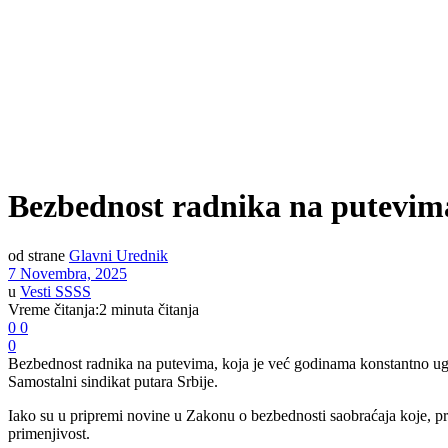
Bezbednost radnika na putevima
od strane
Glavni Urednik
7 Novembra, 2025
u
Vesti SSSS
Vreme čitanja:2 minuta čitanja
0
0
0
Bezbednost radnika na putevima, koja je već godinama konstantno ugro
Samostalni sindikat putara Srbije.
Iako su u pripremi novine u Zakonu o bezbednosti saobraćaja koje, pre
primenjivost.