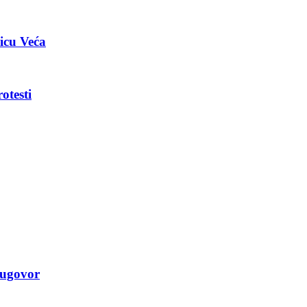
nicu Veća
otesti
 ugovor