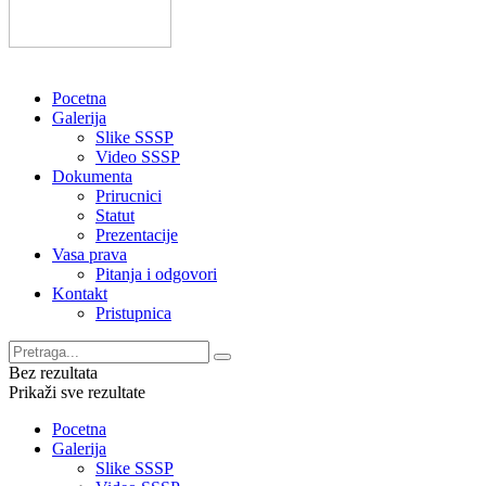
Pocetna
Galerija
Slike SSSP
Video SSSP
Dokumenta
Prirucnici
Statut
Prezentacije
Vasa prava
Pitanja i odgovori
Kontakt
Pristupnica
Bez rezultata
Prikaži sve rezultate
Pocetna
Galerija
Slike SSSP