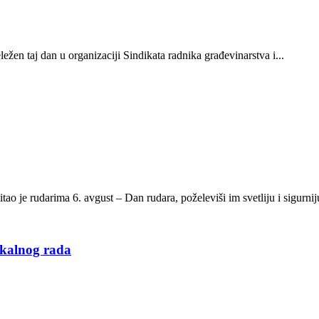
žen taj dan u organizaciji Sindikata radnika građevinarstva i...
ao je rudarima 6. avgust – Dan rudara, poželeviši im svetliju i sigurniju
ikalnog rada