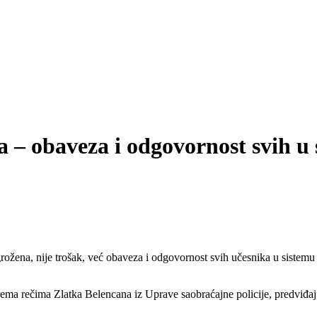
 – obaveza i odgovornost svih u 
žena, nije trošak, već obaveza i odgovornost svih učesnika u sistemu 
ma rečima Zlatka Belencana iz Uprave saobraćajne policije, predviđaju 