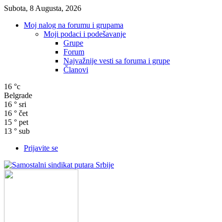
Subota, 8 Augusta, 2026
Moj nalog na forumu i grupama
Moji podaci i podešavanje
Grupe
Forum
Najvažnije vesti sa foruma i grupe
Članovi
16
°c
Belgrade
16
°
sri
16
°
čet
15
°
pet
13
°
sub
Prijavite se