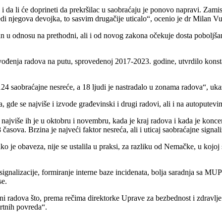
ta i da li će doprineti da prekršilac u saobraćaju je ponovo napravi. Za
edi njegova devojka, to sasvim drugačije uticalo“, ocenio je dr Milan 
 u odnosu na prethodni, ali i od novog zakona očekuje dosta poboljšanj
vođenja radova na putu, sprovedenoj 2017-2023. godine, utvrdilo konstan
 124 saobraćajne nesreće, a 18 ljudi je nastradalo u zonama radova“, uk
de se najviše i izvode građevinski i drugi radovi, ali i na autoputevi
najviše ih je u oktobru i novembru, kada je kraj radova i kada je konce
asova. Brzina je najveći faktor nesreća, ali i uticaj saobraćajne signali
ko je obaveza, nije se ustalila u praksi, za razliku od Nemačke, u koj
signalizacije, formiranje interne baze incidenata, bolja saradnja sa M
se.
ni radova što, prema rečima direktorke Uprave za bezbednost i zdravlje 
mrtnih povreda“.