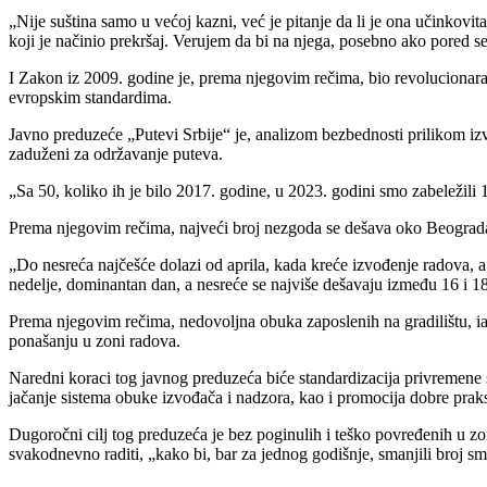
„Nije suština samo u većoj kazni, već je pitanje da li je ona učinkovi
koji je načinio prekršaj. Verujem da bi na njega, posebno ako pored s
I Zakon iz 2009. godine je, prema njegovim rečima, bio revolucionaran
evropskim standardima.
Javno preduzeće „Putevi Srbije“ je, analizom bezbednosti prilikom iz
zaduženi za održavanje puteva.
„Sa 50, koliko ih je bilo 2017. godine, u 2023. godini smo zabeležili
Prema njegovim rečima, najveći broj nezgoda se dešava oko Beograda, g
„Do nesreća najčešće dolazi od aprila, kada kreće izvođenje radova, a 
nedelje, dominantan dan, a nesreće se najviše dešavaju između 16 i 18 č
Prema njegovim rečima, nedovoljna obuka zaposlenih na gradilištu, ia
ponašanju u zoni radova.
Naredni koraci tog javnog preduzeća biće standardizacija privremene 
jačanje sistema obuke izvođača i nadzora, kao i promocija dobre prak
Dugoročni cilj tog preduzeća je bez poginulih i teško povređenih u zo
svakodnevno raditi, „kako bi, bar za jednog godišnje, smanjili broj s