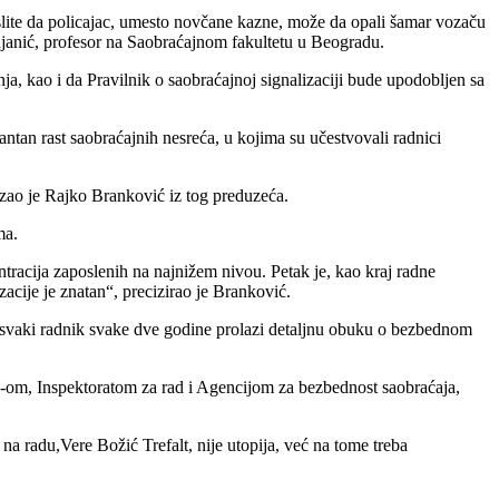
mislite da policajac, umesto novčane kazne, može da opali šamar vozaču
Vujanić, profesor na Saobraćajnom fakultetu u Beogradu.
a, kao i da Pravilnik o saobraćajnoj signalizaciji bude upodobljen sa
tan rast saobraćajnih nesreća, u kojima su učestvovali radnici
azao je Rajko Branković iz tog preduzeća.
ma.
ntracija zaposlenih na najnižem nivou. Petak je, kao kraj radne
zacije je znatan“, precizirao je Branković.
oj svaki radnik svake dve godine prolazi detaljnu obuku o bezbednom
UP-om, Inspektoratom za rad i Agencijom za bezbednost saobraćaja,
na radu,Vere Božić Trefalt, nije utopija, već na tome treba