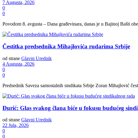
7 Augusta, 2026
0
0
Povodom 8. avgusta – Dana građevinara, danas je u Bajinoj Bašti obele
Čestitka predsednika Mihajlovića rudarima Srbije
od strane
Glavni Urednik
4 Augusta, 2026
0
0
Predsednik Saveza samostalnih sindikata Srbije Zoran Mihajlović čestit
Đurić: Glas svakog člana biće u fokusu budućeg sind
od strane
Glavni Urednik
22 Jula, 2026
0
0