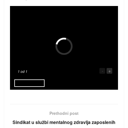
-
+
1
od 1
Prethodni post
Sindikat u službi mentalnog zdravlja zaposlenih