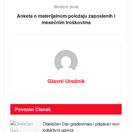
Sledeći post
Anketa o materijalnom položaju zaposlenih i
mesečnim troškovima
Glavni Urednik
Povezan
Članak
Obeležen Dan građevinara i potpisan novi
kolektivni ugovor