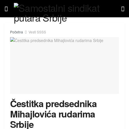
Početna
Vesti SSSS
Čestitka predsednika
Mihajlovića rudarima
Srbije