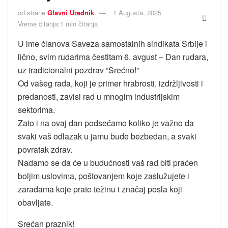
od strane
Glavni Urednik
1 Augusta, 2025
Vreme čitanja:1 min čitanja
U ime članova Saveza samostalnih sindikata Srbije i
lično, svim rudarima čestitam 6. avgust – Dan rudara,
uz tradicionalni pozdrav “Srećno!”
Od vašeg rada, koji je primer hrabrosti, izdržljivosti i
predanosti, zavisi rad u mnogim industrijskim
sektorima.
Zato i na ovaj dan podsećamo koliko je važno da
svaki vaš odlazak u jamu bude bezbedan, a svaki
povratak zdrav.
Nadamo se da će u budućnosti vaš rad biti praćen
boljim uslovima, poštovanjem koje zaslužujete i
zaradama koje prate težinu i značaj posla koji
obavljate.
Srećan praznik!