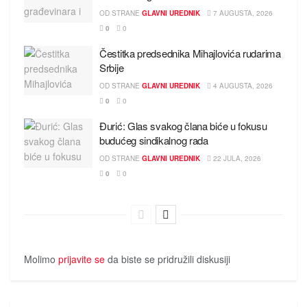
OD STRANE
GLAVNI UREDNIK
7 AUGUSTA, 2026
0
0
Čestitka predsednika Mihajlovića rudarima
Srbije
OD STRANE
GLAVNI UREDNIK
4 AUGUSTA, 2026
0
0
Đurić: Glas svakog člana biće u fokusu
budućeg sindikalnog rada
OD STRANE
GLAVNI UREDNIK
22 JULA, 2026
0
0
Molimo
prijavite se
da biste se pridružili diskusiji