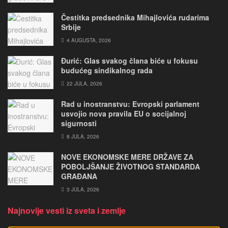
Čestitka predsednika Mihajlovića rudarima
Srbije
4 AUGUSTA, 2026
Đurić: Glas svakog člana biće u fokusu
budućeg sindikalnog rada
22 JULA, 2026
Rad u inostranstvu: Evropski parlament
usvojio nova pravila EU o socijalnoj
sigurnosti
8 JULA, 2026
NOVE EKONOMSKE MERE DRŽAVE ZA
POBOLJŠANJE ŽIVOTNOG STANDARDA
GRAĐANA
3 JULA, 2026
Najnovije vesti iz sveta i zemlje