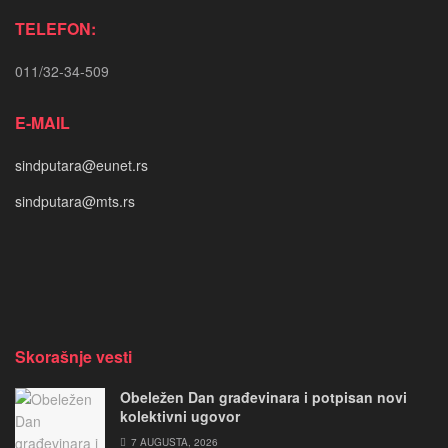
TELEFON:
011/32-34-509
E-MAIL
sindputara@eunet.rs
sindputara@mts.rs
Skorašnje vesti
Obeležen Dan građevinara i potpisan novi
kolektivni ugovor
7 AUGUSTA, 2026