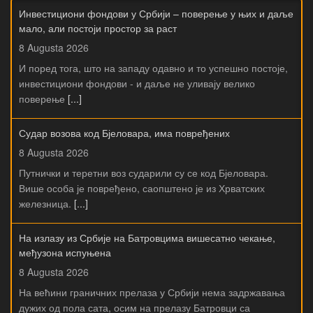
Инвестициони фондови у Србији – поверење у њих и даље
мало, али постоји простор за раст
8 Augusta 2026
И поред тога, што на западу одавно и то успешно постоје,
инвестициони фондови - и даље не уливају велико
поверење
[...]
Судар возова код Бјеловара, има повређених
8 Augusta 2026
Путнички и теретни воз сударили су се код Бјеловара.
Више особа је повређено, саопштено је из Хрватских
железница.
[...]
На излазу из Србије на Батровцима вишесатно чекање,
међузона испуњена
8 Augusta 2026
На већини граничних прелаза у Србији нема задржавања
дужих од пола сата, осим на прелазу Батровци са