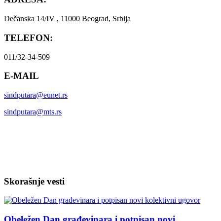
Dečanska 14/IV , 11000 Beograd, Srbija
TELEFON:
011/32-34-509
E-MAIL
sindputara@eunet.rs
sindputara@mts.rs
Skorašnje vesti
Obeležen Dan građevinara i potpisan novi