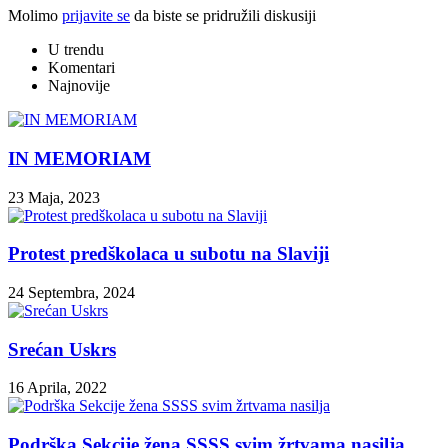
Molimo
prijavite se
da biste se pridružili diskusiji
U trendu
Komentari
Najnovije
IN MEMORIAM
23 Maja, 2023
Protest predškolaca u subotu na Slaviji
24 Septembra, 2024
Srećan Uskrs
16 Aprila, 2022
Podrška Sekcije žena SSSS svim žrtvama nasilјa