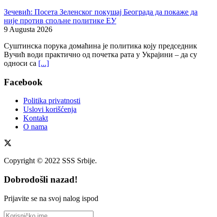
Зечевић: Посета Зеленског покушај Београда да покаже да
није против спољне политике ЕУ
9 Augusta 2026
Суштинска порука домаћина је политика коју председник
Вучић води практично од почетка рата у Украјини – да су
односи са
[...]
Facebook
Politika privatnosti
Uslovi korišćenja
Kontakt
O nama
Copyright © 2022 SSS Srbije.
Dobrodošli nazad!
Prijavite se na svoj nalog ispod