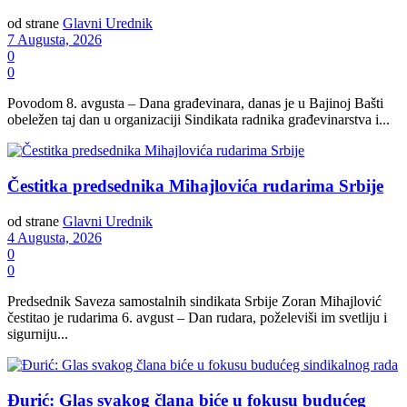
od strane
Glavni Urednik
7 Augusta, 2026
0
0
Povodom 8. avgusta – Dana građevinara, danas je u Bajinoj Bašti
obeležen taj dan u organizaciji Sindikata radnika građevinarstva i...
Čestitka predsednika Mihajlovića rudarima Srbije
od strane
Glavni Urednik
4 Augusta, 2026
0
0
Predsednik Saveza samostalnih sindikata Srbije Zoran Mihajlović
čestitao je rudarima 6. avgust – Dan rudara, poželeviši im svetliju i
sigurniju...
Đurić: Glas svakog člana biće u fokusu budućeg