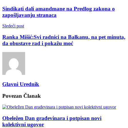
Sindikati dali amandmane na Predlog zakona o
zapošljavanju stranaca
Sledeći post
Ranka Mišić:Svi radnici na Balkanu, na pet minuta,
da obustave rad i pokažu moć
Glavni Urednik
Povezan
Članak
Obeležen Dan građevinara i potpisan novi
kolektivni ugovor