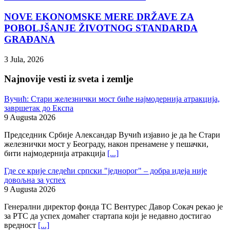
NOVE EKONOMSKE MERE DRŽAVE ZA
POBOLJŠANJE ŽIVOTNOG STANDARDA
GRAĐANA
3 Jula, 2026
Najnovije vesti iz sveta i zemlje
Вучић: Стари железнички мост биће најмодернија атракција,
завршетак до Експа
9 Augusta 2026
Председник Србије Александар Вучић изјавио је да ће Стари
железнички мост у Београду, након пренамене у пешачки,
бити најмодернија атракција
[...]
Где се крије следећи српски "једнорог" – добра идеја није
довољна за успех
9 Augusta 2026
Генерални директор фонда ТС Вентурес Давор Сокач рекао је
за РТС да успех домаћег стартапа који је недавно достигао
вредност
[...]