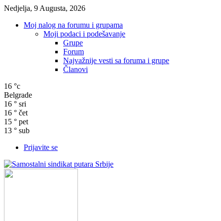
Nedjelja, 9 Augusta, 2026
Moj nalog na forumu i grupama
Moji podaci i podešavanje
Grupe
Forum
Najvažnije vesti sa foruma i grupe
Članovi
16
°c
Belgrade
16
°
sri
16
°
čet
15
°
pet
13
°
sub
Prijavite se