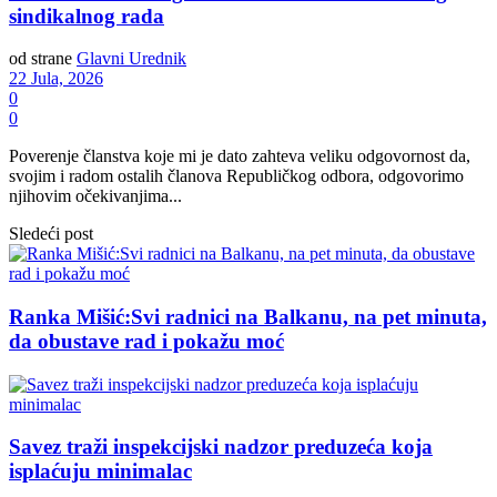
sindikalnog rada
od strane
Glavni Urednik
22 Jula, 2026
0
0
Poverenje članstva koje mi je dato zahteva veliku odgovornost da,
svojim i radom ostalih članova Republičkog odbora, odgovorimo
njihovim očekivanjima...
Sledeći post
Ranka Mišić:Svi radnici na Balkanu, na pet minuta,
da obustave rad i pokažu moć
Savez traži inspekcijski nadzor preduzeća koja
isplaćuju minimalac