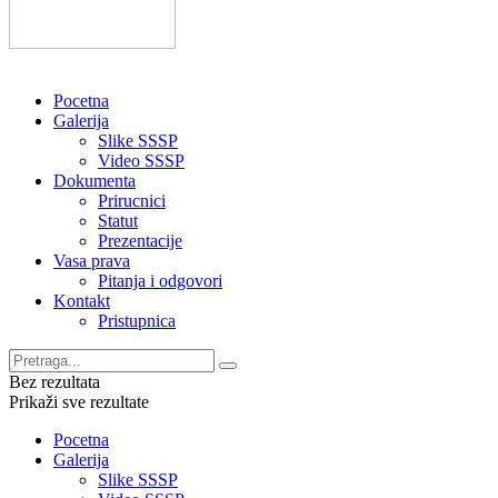
Pocetna
Galerija
Slike SSSP
Video SSSP
Dokumenta
Prirucnici
Statut
Prezentacije
Vasa prava
Pitanja i odgovori
Kontakt
Pristupnica
Bez rezultata
Prikaži sve rezultate
Pocetna
Galerija
Slike SSSP