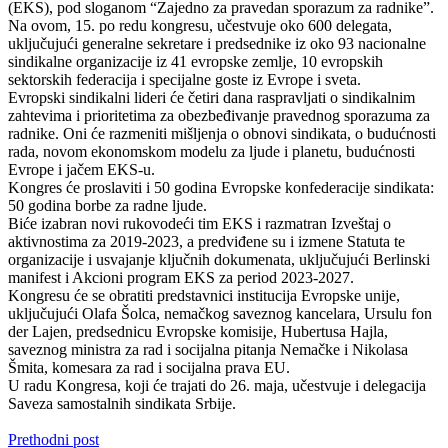
(EKS), pod sloganom “Zajedno za pravedan sporazum za radnike”.
Na ovom, 15. po redu kongresu, učestvuje oko 600 delegata,
uključujući generalne sekretare i predsednike iz oko 93 nacionalne
sindikalne organizacije iz 41 evropske zemlje, 10 evropskih
sektorskih federacija i specijalne goste iz Evrope i sveta.
Evropski sindikalni lideri će četiri dana raspravljati o sindikalnim
zahtevima i prioritetima za obezbeđivanje pravednog sporazuma za
radnike. Oni će razmeniti mišljenja o obnovi sindikata, o budućnosti
rada, novom ekonomskom modelu za ljude i planetu, budućnosti
Evrope i jačem EKS-u.
Kongres će proslaviti i 50 godina Evropske konfederacije sindikata:
50 godina borbe za radne ljude.
Biće izabran novi rukovodeći tim EKS i razmatran Izveštaj o
aktivnostima za 2019-2023, a predviđene su i izmene Statuta te
organizacije i usvajanje ključnih dokumenata, uključujući Berlinski
manifest i Akcioni program EKS za period 2023-2027.
Kongresu će se obratiti predstavnici institucija Evropske unije,
uključujući Olafa Šolca, nemačkog saveznog kancelara, Ursulu fon
der Lajen, predsednicu Evropske komisije, Hubertusa Hajla,
saveznog ministra za rad i socijalna pitanja Nemačke i Nikolasa
Šmita, komesara za rad i socijalna prava EU.
U radu Kongresa, koji će trajati do 26. maja, učestvuje i delegacija
Saveza samostalnih sindikata Srbije.
Prethodni post