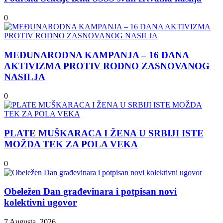
0
MEĐUNARODNA KAMPANJA – 16 DANA
AKTIVIZMA PROTIV RODNO ZASNOVANOG
NASILЈA
0
PLATE MUŠKARACA I ŽENA U SRBIJI ISTE
MOŽDA TEK ZA POLA VEKA
0
Obeležen Dan građevinara i potpisan novi
kolektivni ugovor
7 Augusta, 2026