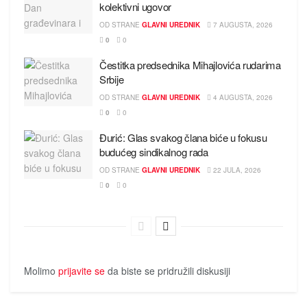
kolektivni ugovor
OD STRANE
GLAVNI UREDNIK
7 AUGUSTA, 2026
0
0
Čestitka predsednika Mihajlovića rudarima
Srbije
OD STRANE
GLAVNI UREDNIK
4 AUGUSTA, 2026
0
0
Đurić: Glas svakog člana biće u fokusu
budućeg sindikalnog rada
OD STRANE
GLAVNI UREDNIK
22 JULA, 2026
0
0
Molimo
prijavite se
da biste se pridružili diskusiji