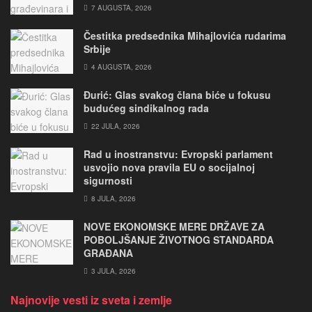
7 AUGUSTA, 2026
Čestitka predsednika Mihajlovića rudarima
Srbije
4 AUGUSTA, 2026
Đurić: Glas svakog člana biće u fokusu
budućeg sindikalnog rada
22 JULA, 2026
Rad u inostranstvu: Evropski parlament
usvojio nova pravila EU o socijalnoj
sigurnosti
8 JULA, 2026
NOVE EKONOMSKE MERE DRŽAVE ZA
POBOLJŠANJE ŽIVOTNOG STANDARDA
GRAĐANA
3 JULA, 2026
Najnovije vesti iz sveta i zemlje