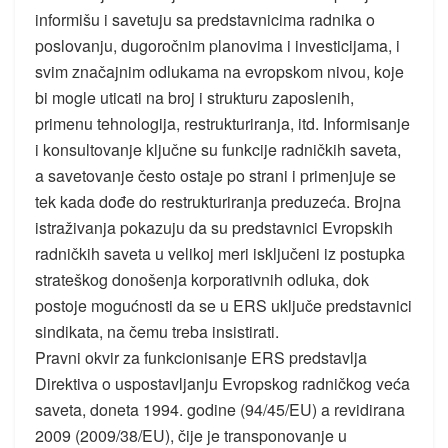
informišu i savetuju sa predstavnicima radnika o
poslovanju, dugoročnim planovima i investicijama, i
svim značajnim odlukama na evropskom nivou, koje
bi mogle uticati na broj i strukturu zaposlenih,
primenu tehnologija, restrukturiranja, itd. Informisanje
i konsultovanje ključne su funkcije radničkih saveta,
a savetovanje često ostaje po strani i primenjuje se
tek kada dođe do restrukturiranja preduzeća. Brojna
istraživanja pokazuju da su predstavnici Evropskih
radničkih saveta u velikoj meri isključeni iz postupka
strateškog donošenja korporativnih odluka, dok
postoje mogućnosti da se u ERS uključe predstavnici
sindikata, na čemu treba insistirati.
Pravni okvir za funkcionisanje ERS predstavlja
Direktiva o uspostavljanju Evropskog radničkog veća
saveta, doneta 1994. godine (94/45/EU) a revidirana
2009 (2009/38/EU), čije je transponovanje u