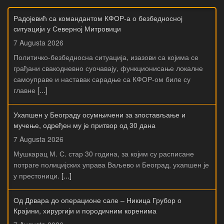
Радојевић са командантом КФОР-а о безбедносној
ситуацији у Северној Митровици
7 Augusta 2026
Политичко-безбедносна ситуација, изазови са којима се
грађани свакодневно суочавају, функционисање локалне
самоуправе и наставак сарадње са КФОР-ом биле су
главне
[...]
Ухапшен у Београду осумњичени за злостављање и
мучење, одређен му је притвор од 30 дана
7 Augusta 2026
Мушкарац М. С. стар 30 година, за којим су расписане
потраге полицијских управа Ваљево и Београд, ухапшен је
у престоници.
[...]
Од Дрвара до операционе сале – Никица Грубор о
Крајини, хирургији и породичним коренима
7 Augusta 2026
Никица Грубор, хирург Клиничког центра Србије и