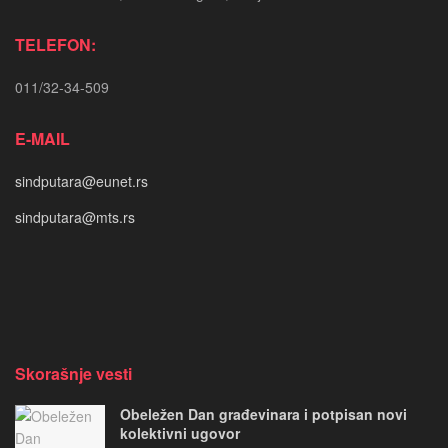
TELEFON:
011/32-34-509
E-MAIL
sindputara@eunet.rs
sindputara@mts.rs
Skorašnje vesti
Obeležen Dan građevinara i potpisan novi
kolektivni ugovor