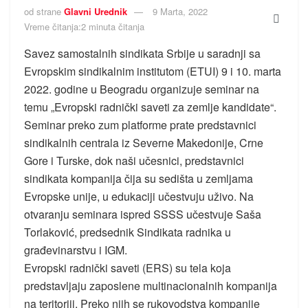
od strane
Glavni Urednik
9 Marta, 2022
Vreme čitanja:2 minuta čitanja
Savez samostalnih sindikata Srbije u saradnji sa
Evropskim sindikalnim institutom (ETUI) 9 i 10. marta
2022. godine u Beogradu organizuje seminar na
temu „Evropski radnički saveti za zemlje kandidate“.
Seminar preko zum platforme prate predstavnici
sindikalnih centrala iz Severne Makedonije, Crne
Gore i Turske, dok naši učesnici, predstavnici
sindikata kompanija čija su sedišta u zemljama
Evropske unije, u edukaciji učestvuju uživo. Na
otvaranju seminara ispred SSSS učestvuje Saša
Torlaković, predsednik Sindikata radnika u
građevinarstvu i IGM.
Evropski radnički saveti (ERS) su tela koja
predstavljaju zaposlene multinacionalnih kompanija
na teritoriji. Preko njih se rukovodstva kompanije