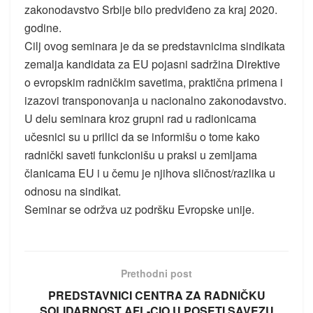
zakonodavstvo Srbije bilo predviđeno za kraj 2020.
godine.
Cilj ovog seminara je da se predstavnicima sindikata
zemalja kandidata za EU pojasni sadržina Direktive
o evropskim radničkim savetima, praktična primena i
izazovi transponovanja u nacionalno zakonodavstvo.
U delu seminara kroz grupni rad u radionicama
učesnici su u prilici da se informišu o tome kako
radnički saveti funkcionišu u praksi u zemljama
članicama EU i u čemu je njihova sličnost/razlika u
odnosu na sindikat.
Seminar se održva uz podršku Evropske unije.
Prethodni post
PREDSTAVNICI CENTRA ZA RADNIČKU
SOLIDARNOST AFL-CIO U POSETI SAVEZU