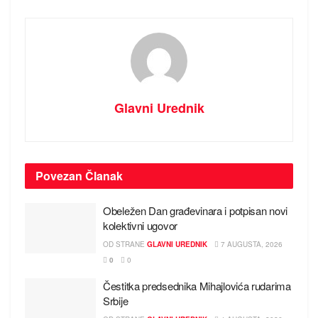
Glavni Urednik
Povezan
Članak
Obeležen Dan građevinara i potpisan novi
kolektivni ugovor
OD STRANE
GLAVNI UREDNIK
7 AUGUSTA, 2026
0
0
Čestitka predsednika Mihajlovića rudarima
Srbije