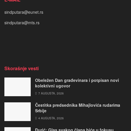
sindputara@eunet.rs
sindputara@mts.rs
Skorašnje vesti
Obeležen Dan građevinara i potpisan novi
kolektivni ugovor
7 AUGUSTA, 2026
Čestitka predsednika Mihajlovića rudarima
Srbije
4 AUGUSTA, 2026
Đurić: Glas svakog člana biće u fokusu