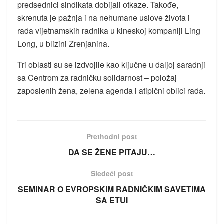
predsednici sindikata dobijali otkaze. Takođe,
skrenuta je pažnja i na nehumane uslove života i
rada vijetnamskih radnika u kineskoj kompaniji Ling
Long, u blizini Zrenjanina.
Tri oblasti su se izdvojile kao ključne u daljoj saradnji
sa Centrom za radničku solidarnost – položaj
zaposlenih žena, zelena agenda i atipični oblici rada.
Prethodni post
DA SE ŽENE PITAJU…
Sledeći post
SEMINAR O EVROPSKIM RADNIČKIM SAVETIMA
SA ETUI