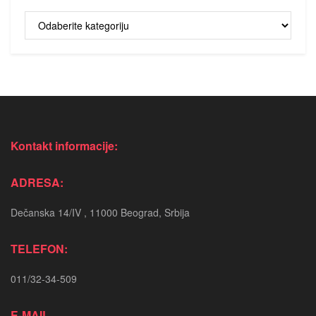
Kategorije
vesti
Kontakt informacije:
ADRESA:
Dečanska 14/IV , 11000 Beograd, Srbija
TELEFON:
011/32-34-509
E-MAIL