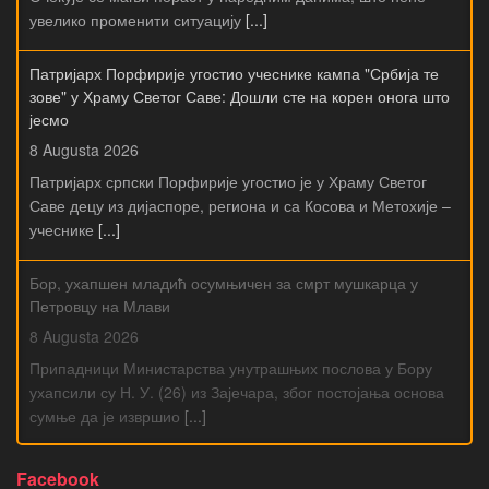
увелико променити ситуацију
[...]
Патријарх Порфирије угостио учеснике кампа "Србија те
зове" у Храму Светог Саве: Дошли сте на корен онога што
јесмо
8 Augusta 2026
Патријарх српски Порфирије угостио је у Храму Светог
Саве децу из дијаспоре, региона и са Косова и Метохије –
учеснике
[...]
Бор, ухапшен младић осумњичен за смрт мушкарца у
Петровцу на Млави
8 Augusta 2026
Припадници Министарства унутрашњих послова у Бору
ухапсили су Н. У. (26) из Зајечара, због постојања основа
сумње да је извршио
[...]
Facebook