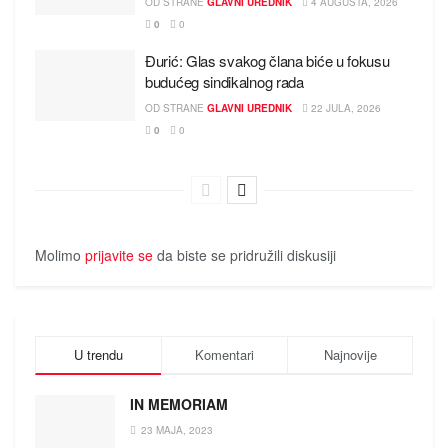
OD STRANE
GLAVNI UREDNIK
4 AUGUSTA, 2026
0
0
Đurić: Glas svakog člana biće u fokusu
budućeg sindikalnog rada
OD STRANE
GLAVNI UREDNIK
22 JULA, 2026
0
0
Molimo
prijavite se
da biste se pridružili diskusiji
U trendu
Komentari
Najnovije
IN MEMORIAM
23 MAJA, 2023