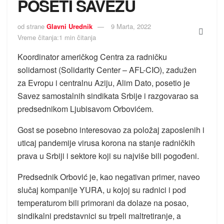
POSETI SAVEZU
od strane
Glavni Urednik
9 Marta, 2022
Vreme čitanja:1 min čitanja
Koordinator američkog Centra za radničku
solidarnost (Solidarity Center – AFL-CIO), zadužen
za Evropu i centralnu Aziju, Alim Dato, posetio je
Savez samostalnih sindikata Srbije i razgovarao sa
predsednikom Ljubisavom Orbovićem.
Gost se posebno interesovao za položaj zaposlenih i
uticaj pandemije virusa korona na stanje radničkih
prava u Srbiji i sektore koji su najviše bili pogođeni.
Predsednik Orbović je, kao negativan primer, naveo
slučaj kompanije YURA, u kojoj su radnici i pod
temperaturom bili primorani da dolaze na posao,
sindikalni predstavnici su trpeli maltretiranje, a