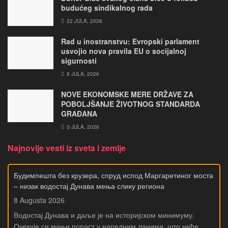
budućeg sindikalnog rada
22 JULA, 2026
Rad u inostranstvu: Evropski parlament
usvojio nova pravila EU o socijalnoj
sigurnosti
8 JULA, 2026
NOVE EKONOMSKE MERE DRŽAVE ZA
POBOLJŠANJE ŽIVOTNOG STANDARDA
GRAĐANA
3 JULA, 2026
Najnovije vesti iz sveta i zemlje
Будимпешта без крузера, спруд испод Маргаретиног моста
– низак водостај Дунава мења слику региона
8 Augusta 2026
Водостај Дунава и даље је на историјском минимуму.
Очекује се мањи пораст у наредним данима, што неће