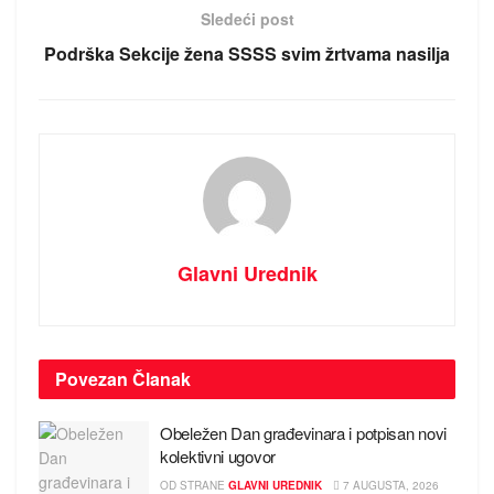
Sledeći post
Podrška Sekcije žena SSSS svim žrtvama nasilјa
Glavni Urednik
Povezan
Članak
Obeležen Dan građevinara i potpisan novi
kolektivni ugovor
OD STRANE
GLAVNI UREDNIK
7 AUGUSTA, 2026