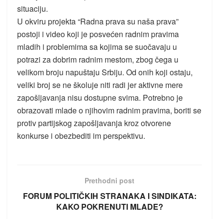
situaciju.
U okviru projekta “Radna prava su naša prava”
postoji i video koji je posvećen radnim pravima
mladih i problemima sa kojima se suočavaju u
potrazi za dobrim radnim mestom, zbog čega u
velikom broju napuštaju Srbiju. Od onih koji ostaju,
veliki broj se ne školuje niti radi jer aktivne mere
zapošljavanja nisu dostupne svima. Potrebno je
obrazovati mlade o njihovim radnim pravima, boriti se
protiv partijskog zapošljavanja kroz otvorene
konkurse i obezbediti im perspektivu.
Prethodni post
FORUM POLITIČKIH STRANAKA I SINDIKATA:
KAKO POKRENUTI MLADE?