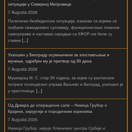
ситуацији у Северној Митровици
7 Augusta 2026
Политичко-безбедносна ситуација, изазови са којима се
грађани свакодневно суочавају, функционисање локалне
самоуправе и наставак сарадње са КФОР-ом биле су
главне
[...]
Ухапшен у Београду осумњичени за злостављање и
мучење, одређен му је притвор од 30 дана
7 Augusta 2026
Мушкарац М. С. стар 30 година, за којим су расписане
потраге полицијских управа Ваљево и Београд, ухапшен је
у престоници.
[...]
Од Дрвара до операционе сале – Никица Грубор о
Крајини, хирургији и породичним коренима
7 Augusta 2026
Никица Грубор, хирург Клиничког центра Србије и