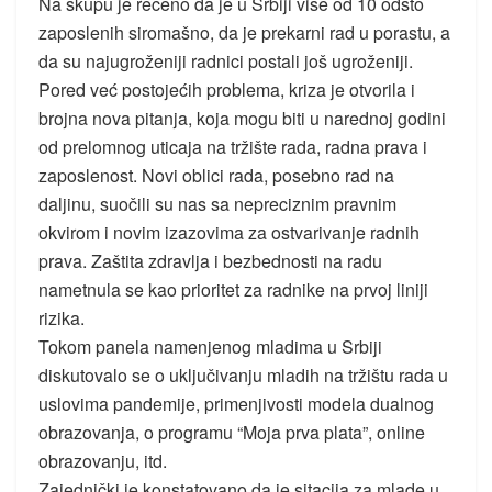
Na skupu je rečeno da je u Srbiji više od 10 odsto
zaposlenih siromašno, da je prekarni rad u porastu, a
da su najugroženiji radnici postali još ugroženiji.
Pored već postojećih problema, kriza je otvorila i
brojna nova pitanja, koja mogu biti u narednoj godini
od prelomnog uticaja na tržište rada, radna prava i
zaposlenost. Novi oblici rada, posebno rad na
daljinu, suočili su nas sa nepreciznim pravnim
okvirom i novim izazovima za ostvarivanje radnih
prava. Zaštita zdravlja i bezbednosti na radu
nametnula se kao prioritet za radnike na prvoj liniji
rizika.
Tokom panela namenjenog mladima u Srbiji
diskutovalo se o uključivanju mladih na tržištu rada u
uslovima pandemije, primenjivosti modela dualnog
obrazovanja, o programu “Moja prva plata”, online
obrazovanju, itd.
Zajednički je konstatovano da je sitacija za mlade u