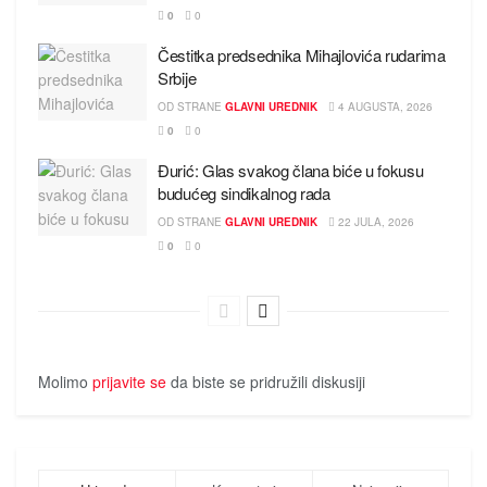
0
0
Čestitka predsednika Mihajlovića rudarima
Srbije
OD STRANE
GLAVNI UREDNIK
4 AUGUSTA, 2026
0
0
Đurić: Glas svakog člana biće u fokusu
budućeg sindikalnog rada
OD STRANE
GLAVNI UREDNIK
22 JULA, 2026
0
0
Molimo
prijavite se
da biste se pridružili diskusiji