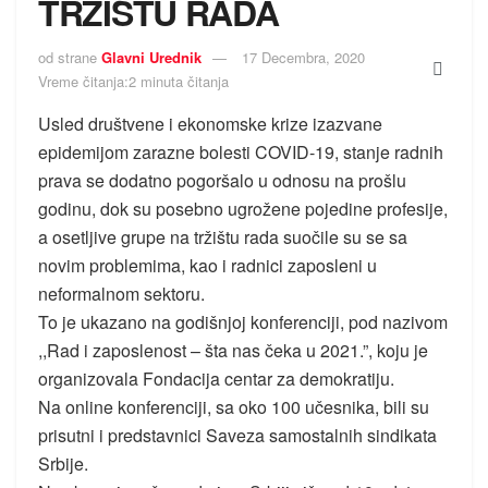
TRŽIŠTU RADA
od strane
Glavni Urednik
17 Decembra, 2020
Vreme čitanja:2 minuta čitanja
Usled društvene i ekonomske krize izazvane
epidemijom zarazne bolesti COVID-19, stanje radnih
prava se dodatno pogoršalo u odnosu na prošlu
godinu, dok su posebno ugrožene pojedine profesije,
a osetljive grupe na tržištu rada suočile su se sa
novim problemima, kao i radnici zaposleni u
neformalnom sektoru.
To je ukazano na godišnjoj konferenciji, pod nazivom
,,Rad i zaposlenost – šta nas čeka u 2021.”, koju je
organizovala Fondacija centar za demokratiju.
Na online konferenciji, sa oko 100 učesnika, bili su
prisutni i predstavnici Saveza samostalnih sindikata
Srbije.