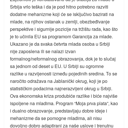
Srbija vrlo teška i da je pod hitno potrebno razviti
dodatne mehanizme koji će se isključivo bazirati na
mlade, na njihov ostanak u zemlji, obezbeđivanje
perspektive i sigurnije pozicije na tržištu rada, kao što
je to učinila EU sa programom Garancija za mlade.
Ukazano je da svaka četvrta mlada osoba u Srbiji
nije zaposlena ili se nalazi izvan
formalnog/neformalnog obrazovanja, dok je to slučaj
sa jednom od deset u EU. U Srbiji su ogromne
razlike u razvijenosti između pojedinih sredina. To se
naročito odražava na Jablanički okrug, koji je po
statističkim podacima najnerazvijeni okrug u Srbiji.
Ova ekonomska kriza produbiće razlike i biće najviše
ispoljene na mladima. Program “Moja prva plata”, kao
i dualno obrazovanje, predstavljaju dobre ideje i
mehanizme da se pomogne mladima, ali nisu
dovoljno dobro adaptirani za naše uslove i trenutnu