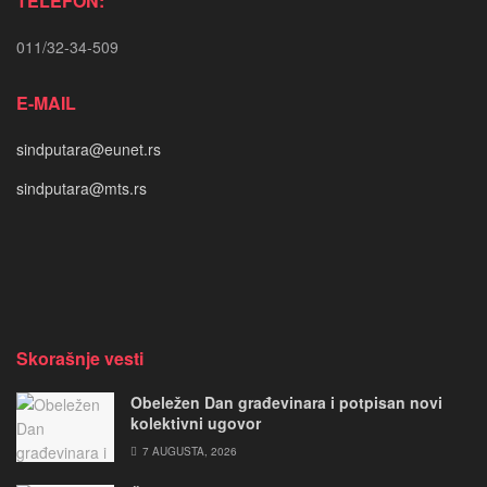
TELEFON:
011/32-34-509
E-MAIL
sindputara@eunet.rs
sindputara@mts.rs
Skorašnje vesti
Obeležen Dan građevinara i potpisan novi
kolektivni ugovor
7 AUGUSTA, 2026