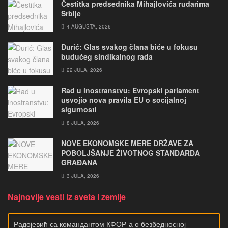
Čestitka predsednika Mihajlovića rudarima
Srbije
4 AUGUSTA, 2026
Đurić: Glas svakog člana biće u fokusu
budućeg sindikalnog rada
22 JULA, 2026
Rad u inostranstvu: Evropski parlament
usvojio nova pravila EU o socijalnoj
sigurnosti
8 JULA, 2026
NOVE EKONOMSKE MERE DRŽAVE ZA
POBOLJŠANJE ŽIVOTNOG STANDARDA
GRAĐANA
3 JULA, 2026
Najnovije vesti iz sveta i zemlje
Радојевић са командантом КФОР-а о безбедносној