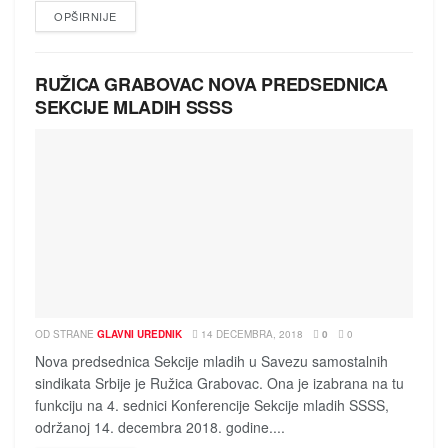
DETAILS
OPŠIRNIJE
RUŽICA GRABOVAC NOVA PREDSEDNICA
SEKCIJE MLADIH SSSS
OD STRANE
GLAVNI UREDNIK
14 DECEMBRA, 2018
0
0
Nova predsednica Sekcije mladih u Savezu samostalnih
sindikata Srbije je Ružica Grabovac. Ona je izabrana na tu
funkciju na 4. sednici Konferencije Sekcije mladih SSSS,
održanoj 14. decembra 2018. godine....