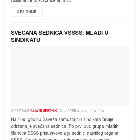
Assistance SLA-Kancelarija u...
DETAILS
OPŠIRNIJE
SVEČANA SEDNICA VSSSS: MLADI U
SINDIKATU
OD STRANE
GLAVNI UREDNIK
27 APRILA, 2012
0
0
Na 109. godinu Saveza samostalnih sindikata Srbije,
održana je svečana sednica. Po prvi put, grupa mladih
članova SSSS prisustvovala je sednici najvišeg organa
SSSS. Kratka prezentacija pripremljena na osnovu