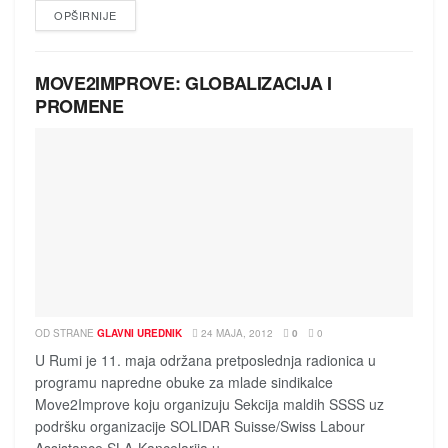
DETAILS
OPŠIRNIJE
MOVE2IMPROVE: GLOBALIZACIJA I
PROMENE
OD STRANE
GLAVNI UREDNIK
24 MAJA, 2012
0
0
U Rumi je 11. maja održana pretposlednja radionica u
programu napredne obuke za mlade sindikalce
Move2Improve koju organizuju Sekcija maldih SSSS uz
podršku organizacije SOLIDAR Suisse/Swiss Labour