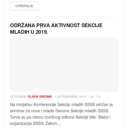
DETAILS
OPŠIRNIJE
ODRŽANA PRVA AKTIVNOST SEKCIJE
MLADIH U 2019.
OD STRANE
GLAVNI UREDNIK
22 FEBRUARA, 2019
0
0
Na inicijativu Konferencije Sekcije mladih SSSS održan je
seminar za nove i mlade članove Sekcije mladih SSSS.
Teme su po izboru Izvršnog odbora Sekcije bile: Statut i
organizacija SSSS, Zakon...