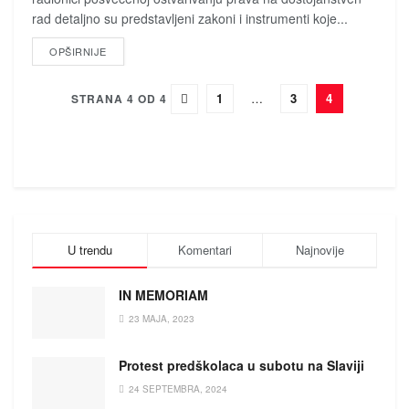
rad detaljno su predstavljeni zakoni i instrumenti koje...
DETAILS
OPŠIRNIJE
1
…
3
4
STRANA 4 OD 4
U trendu
Komentari
Najnovije
IN MEMORIAM
23 MAJA, 2023
Protest predškolaca u subotu na Slaviji
24 SEPTEMBRA, 2024