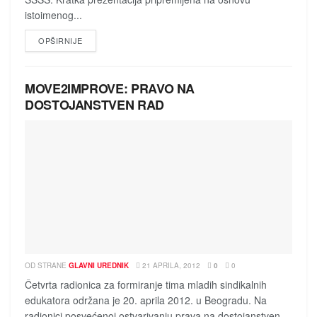
istoimenog...
DETAILS
OPŠIRNIJE
MOVE2IMPROVE: PRAVO NA
DOSTOJANSTVEN RAD
OD STRANE
GLAVNI UREDNIK
21 APRILA, 2012
0
0
Četvrta radionica za formiranje tima mladih sindikalnih
edukatora održana je 20. aprila 2012. u Beogradu. Na
radionici posvećenoj ostvarivanju prava na dostojanstven