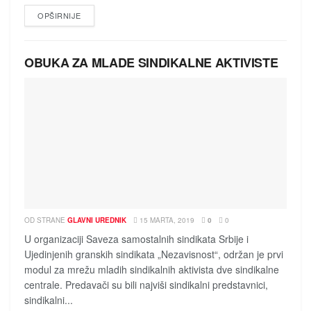
DETAILS
OPŠIRNIJE
OBUKA ZA MLADE SINDIKALNE AKTIVISTE
OD STRANE
GLAVNI UREDNIK
15 MARTA, 2019
0
0
U organizaciji Saveza samostalnih sindikata Srbije i
Ujedinjenih granskih sindikata „Nezavisnost“, održan je prvi
modul za mrežu mladih sindikalnih aktivista dve sindikalne
centrale. Predavači su bili najviši sindikalni predstavnici,
sindikalni...