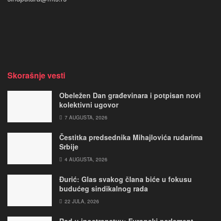
Skorašnje vesti
Obeležen Dan građevinara i potpisan novi
kolektivni ugovor
7 AUGUSTA, 2026
Čestitka predsednika Mihajlovića rudarima
Srbije
4 AUGUSTA, 2026
Đurić: Glas svakog člana biće u fokusu
budućeg sindikalnog rada
22 JULA, 2026
Rad u inostranstvu: Evropski parlament