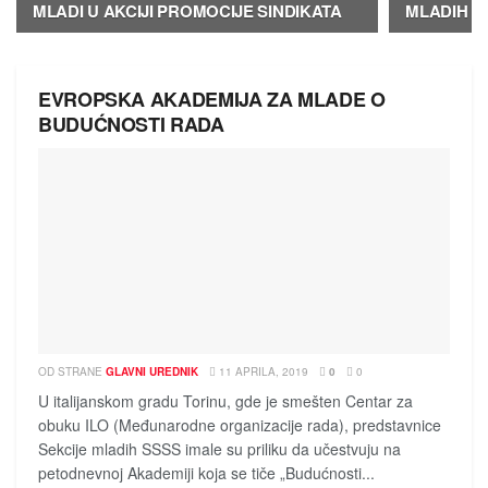
MLADI U AKCIJI PROMOCIJE SINDIKATA
MLADIH I
EVROPSKA AKADEMIJA ZA MLADE O
BUDUĆNOSTI RADA
OD STRANE
GLAVNI UREDNIK
11 APRILA, 2019
0
0
U italijanskom gradu Torinu, gde je smešten Centar za
obuku ILO (Međunarodne organizacije rada), predstavnice
Sekcije mladih SSSS imale su priliku da učestvuju na
petodnevnoj Akademiji koja se tiče „Budućnosti...