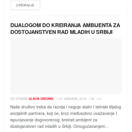
DETAILS
OPŠIRNIJE
DIJALOGOM DO KREIRANJA AMBIJENTA ZA
DOSTOJANSTVEN RAD MLADIH U SRBIJI
OD STRANE
GLAVNI UREDNIK
31 JANUARA, 2019
0
0
Naše društvo treba da razvija i neguje stalni I istinski dijalog
socijalnih partnera, koji će, kroz međusobno uvažavanje I
ispunjavanje dogovorenog, kreirati ambijent za
dostojanstven rad mladih u Srbiji. Omogućavanjem...