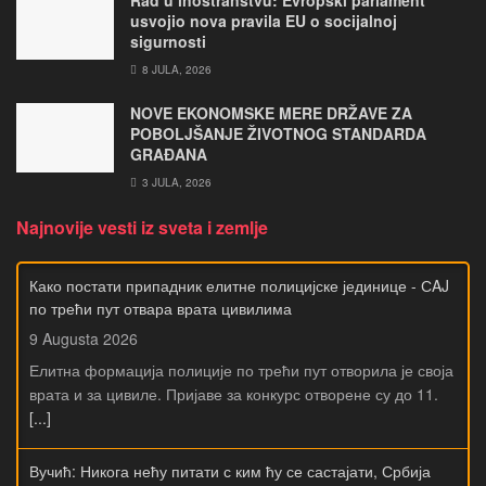
usvojio nova pravila EU o socijalnoj
sigurnosti
8 JULA, 2026
NOVE EKONOMSKE MERE DRŽAVE ZA
POBOLJŠANJE ŽIVOTNOG STANDARDA
GRAĐANA
3 JULA, 2026
Najnovije vesti iz sveta i zemlje
Како постати припадник елитне полицијске јединице - СAJ
по трећи пут отвара врата цивилима
9 Augusta 2026
Елитна формација полиције по трећи пут отворила је своја
врата и за цивиле. Пријаве за конкурс отворене су до 11.
[...]
Вучић: Никога нећу питати с ким ћу се састајати, Србија