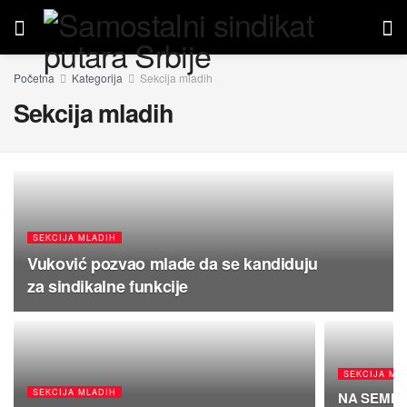
Početna
Kategorija
Sekcija mladih
Sekcija mladih
SEKCIJA MLADIH
Vuković pozvao mlade da se kandiduju
za sindikalne funkcije
SEKCIJA ML
SEKCIJA MLADIH
NA SEMIN