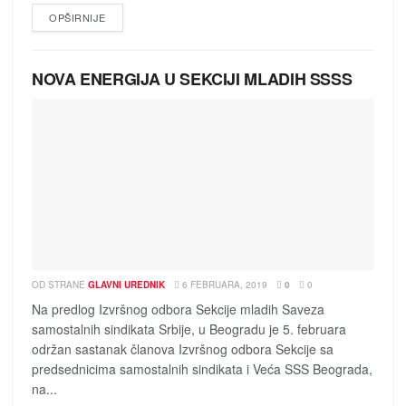
DETAILS
OPŠIRNIJE
NOVA ENERGIJA U SEKCIJI MLADIH SSSS
OD STRANE
GLAVNI UREDNIK
6 FEBRUARA, 2019
0
0
Na predlog Izvršnog odbora Sekcije mladih Saveza
samostalnih sindikata Srbije, u Beogradu je 5. februara
održan sastanak članova Izvršnog odbora Sekcije sa
predsednicima samostalnih sindikata i Veća SSS Beograda,
na...