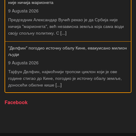
није ничија марионета
9 Augusta 2026
Председник Александар Вучић рекао је да Србија није
ничија "марионета", већ независна земља која сама води
своју спољну политику. С
[...]
"Делфин" погодио источну обалу Кине, евакуисано милион
људи
9 Augusta 2026
Тајфун Делфин, најмоћнији тропски циклон који је ове
године стигао до Кине, погодио је источну обалу земље,
доносећи обилне кише
[...]
Facebook