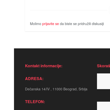
Molimo
prijavite se
da biste se pridružili diskusiji
Kontakt informacije:
Skoraš
ADRESA:
Dečanska 14/IV , 11000 Beograd, Srbija
TELEFON: