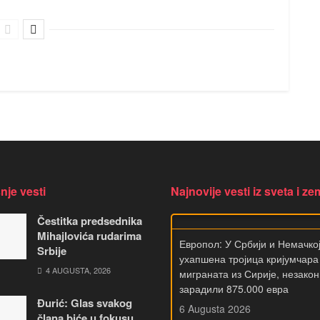
nje vesti
Najnovije vesti iz sveta i ze
Čestitka predsednika
Европол: У Србији и Немачко
Mihajlovića rudarima
ухапшена тројица кријумчара
Srbije
миграната из Сирије, незакон
4 AUGUSTA, 2026
зарадили 875.000 евра
6 Augusta 2026
Đurić: Glas svakog
У координисаној међународн
člana biće u fokusu