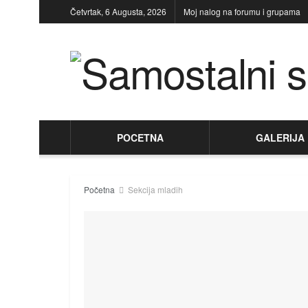
Četvrtak, 6 Augusta, 2026
Moj nalog na forumu i grupama
POCETNA
GALERIJA
Početna
Sekcija mladih