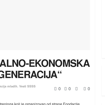
IJALNO-EKONOMSKA
 GENERACIJA“
kcija mladih
,
Vesti SSSS
0
0
0
treninga koji je organizovan od strane Fondacije