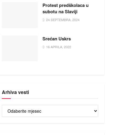
Protest predškolaca u
subotu na Slaviji
24 SEPTEMBRA, 2024
Srećan Uskrs
16 APRILA, 2022
Arhiva vesti
Arhiva
vesti