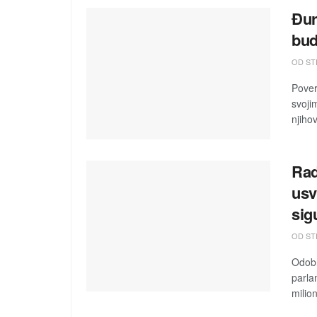
Đur
bud
OD ST
Pover
svoji
njiho
Rad
usv
sig
OD ST
Odobr
parla
milion