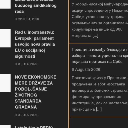
акцији спроведеној у Немачко
budućeg sindikalnog
Србији ухапшена су тројица
rada
осумњичених за организовањ
22 JULA, 2026
кријумчарења више од 900
миграната
[...]
Rad u inostranstvu:
Evropski parlament
Приштина између блокаде и 
usvojio nova pravila
избора – институционална кр
EU o socijalnoj
појачава притисак на Србе
sigurnosti
6 Augusta 2026
8 JULA, 2026
Политичка криза у Приштини
NOVE EKONOMSKE
продужена је због изостанка
MERE DRŽAVE ZA
договора албанских странака
POBOLJŠANJE
формирању привремених
ŽIVOTNOG
институција, док се наставља
STANDARDA
притисци на
[...]
GRAĐANA
3 JULA, 2026
Ђедовић Хандановић: Рудар
чувају енергетску сигурност 
Letnja škola PERK: