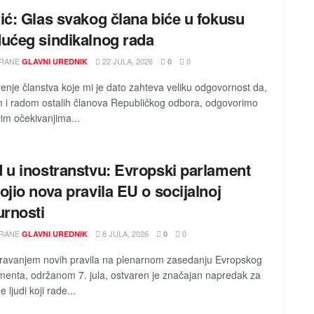
ić: Glas svakog člana biće u fokusu
ućeg sindikalnog rada
RANE
22 JULA, 2026
0
GLAVNI UREDNIK
0
enje članstva koje mi je dato zahteva veliku odgovornost da,
m i radom ostalih članova Republičkog odbora, odgovorimo
vim očekivanjima...
 u inostranstvu: Evropski parlament
ojio nova pravila EU o socijalnoj
urnosti
RANE
8 JULA, 2026
0
GLAVNI UREDNIK
0
avanjem novih pravila na plenarnom zasedanju Evropskog
menta, održanom 7. jula, ostvaren je značajan napredak za
e ljudi koji rade...