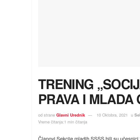
TRENING „SOC
PRAVA I MLADA
od strane
Glavni Urednik
10 Oktobra, 2021
u
Se
Vreme čitanja:1 min čitanja
Članovi Sekcije mladih SSSS bili su učesnici 