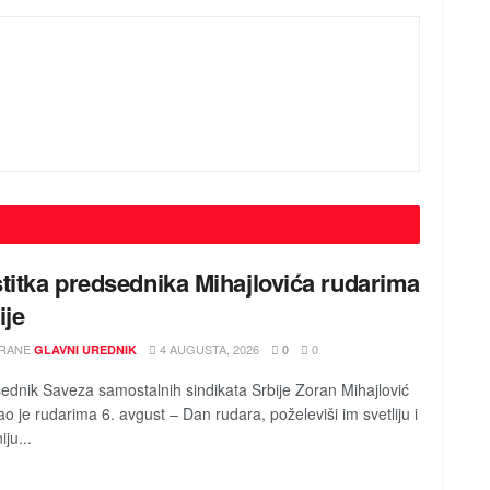
titka predsednika Mihajlovića rudarima
ije
RANE
4 AUGUSTA, 2026
0
GLAVNI UREDNIK
0
ednik Saveza samostalnih sindikata Srbije Zoran Mihajlović
tao je rudarima 6. avgust – Dan rudara, poželeviši im svetliju i
iju...