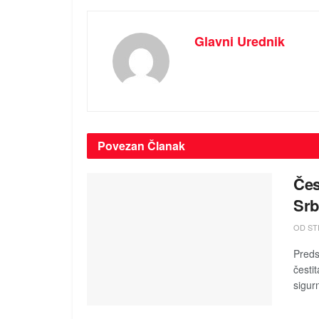
Glavni Urednik
Povezan
Članak
Čes
Srb
OD ST
Preds
česti
sigurn