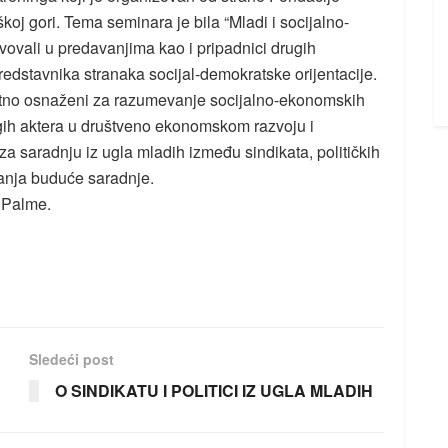
koj gori. Tema seminara je bila “Mladi i socijalno-
ovali u predavanjima kao i pripadnici drugih
predstavnika stranaka socijal-demokratske orijentacije.
datno osnaženi za razumevanje socijalno-ekonomskih
rugih aktera u društveno ekonomskom razvoju i
za saradnju iz ugla mladih između sindikata, političkih
iranja buduće saradnje.
 Palme.
Sledeći post
O SINDIKATU I POLITICI IZ UGLA MLADIH