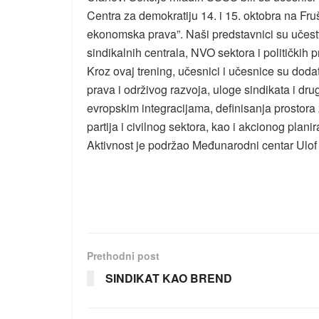
Centra za demokratiju 14. i 15. oktobra na Fruš
ekonomska prava”. Naši predstavnici su učestv
sindikalnih centrala, NVO sektora i političkih 
Kroz ovaj trening, učesnici i učesnice su do
prava i održivog razvoja, uloge sindikata i d
evropskim integracijama, definisanja prostora 
partija i civilnog sektora, kao i akcionog plan
Aktivnost je podržao Međunarodni centar Ulof
Prethodni post
SINDIKAT KAO BREND