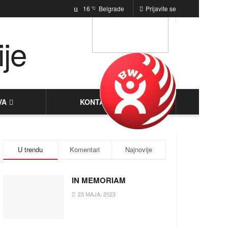
16
Belgrade
Prijavite se
°C
VA
KONTAKT
U trendu
Komentari
Najnovije
IN MEMORIAM
23 MAJA, 2023