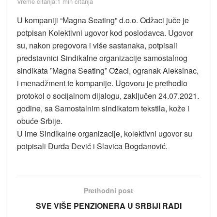
Vreme čitanja:1 min čitanja
U kompaniji “Magna Seating” d.o.o. Odžaci juče je
potpisan Kolektivni ugovor kod poslodavca. Ugovor
su, nakon pregovora i više sastanaka, potpisali
predstavnici Sindikalne organizacije samostalnog
sindikata ”Magna Seating” Ožaci, ogranak Aleksinac,
i menadžment te kompanije. Ugovoru je prethodio
protokol o socijalnom dijalogu, zaključen 24.07.2021.
godine, sa Samostalnim sindikatom tekstila, kože i
obuće Srbije.
U ime Sindikalne organizacije, kolektivni ugovor su
potpisali Đurđa Dević i Slavica Bogdanović.
Prethodni post
SVE VIŠE PENZIONERA U SRBIJI RADI