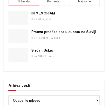
U trendu
Komentari
Najnovije
IN MEMORIAM
23 MAJA, 2023
Protest predškolaca u subotu na Slaviji
24 SEPTEMBRA, 2024
Srećan Uskrs
16 APRILA, 2022
Arhiva vesti
Arhiva
vesti