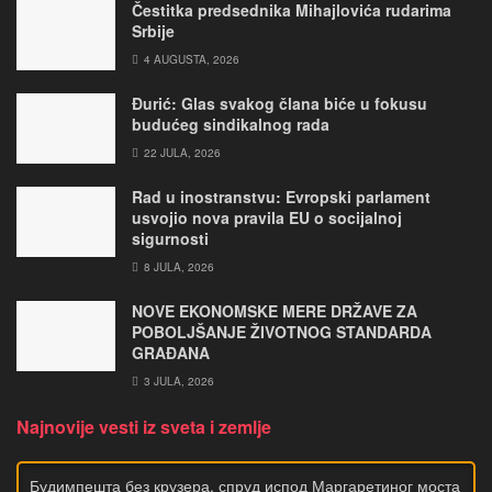
Čestitka predsednika Mihajlovića rudarima
Srbije
4 AUGUSTA, 2026
Đurić: Glas svakog člana biće u fokusu
budućeg sindikalnog rada
22 JULA, 2026
Rad u inostranstvu: Evropski parlament
usvojio nova pravila EU o socijalnoj
sigurnosti
8 JULA, 2026
NOVE EKONOMSKE MERE DRŽAVE ZA
POBOLJŠANJE ŽIVOTNOG STANDARDA
GRAĐANA
3 JULA, 2026
Najnovije vesti iz sveta i zemlje
Будимпешта без крузера, спруд испод Маргаретиног моста