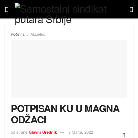
Početna
Aktuelno
POTPISAN KU U MAGNA
ODŽACI
od strane
Glavni Urednik
3 Marta, 2022