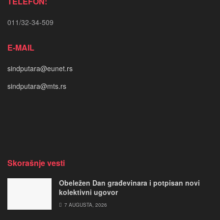
TELEFON:
011/32-34-509
E-MAIL
sindputara@eunet.rs
sindputara@mts.rs
Skorašnje vesti
Obeležen Dan građevinara i potpisan novi
kolektivni ugovor
7 AUGUSTA, 2026