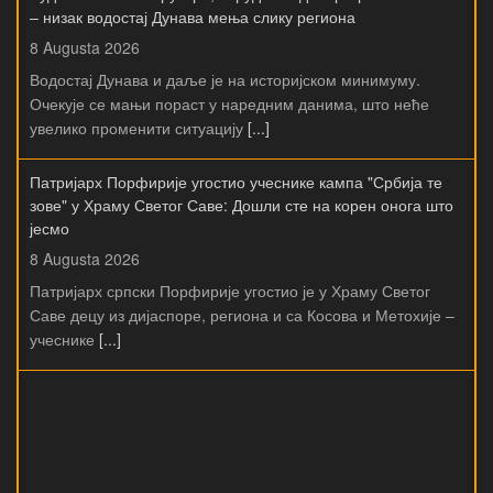
– низак водостај Дунава мења слику региона
8 Augusta 2026
Водостај Дунава и даље је на историјском минимуму.
Очекује се мањи пораст у наредним данима, што неће
увелико променити ситуацију
[...]
Патријарх Порфирије угостио учеснике кампа "Србија те
зове" у Храму Светог Саве: Дошли сте на корен онога што
јесмо
8 Augusta 2026
Патријарх српски Порфирије угостио је у Храму Светог
Саве децу из дијаспоре, региона и са Косова и Метохије –
учеснике
[...]
Бор, ухапшен младић осумњичен за смрт мушкарца у
Петровцу на Млави
8 Augusta 2026
Припадници Министарства унутрашњих послова у Бору