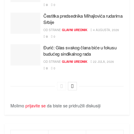
0
0
Čestitka predsednika Mihajlovića rudarima
Srbije
OD STRANE
GLAVNI UREDNIK
4 AUGUSTA, 2026
0
0
Đurić: Glas svakog člana biće u fokusu
budućeg sindikalnog rada
OD STRANE
GLAVNI UREDNIK
22 JULA, 2026
0
0
Molimo
prijavite se
da biste se pridružili diskusiji