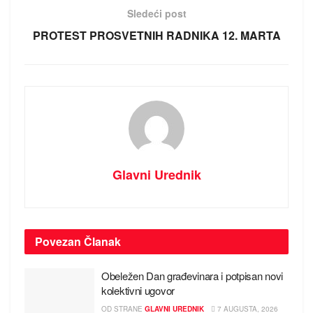
Sledeći post
PROTEST PROSVETNIH RADNIKA 12. MARTA
Glavni Urednik
Povezan
Članak
Obeležen Dan građevinara i potpisan novi
kolektivni ugovor
OD STRANE
GLAVNI UREDNIK
7 AUGUSTA, 2026