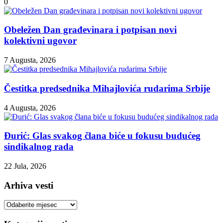
0
Obeležen Dan građevinara i potpisan novi
kolektivni ugovor
7 Augusta, 2026
Čestitka predsednika Mihajlovića rudarima Srbije
4 Augusta, 2026
Đurić: Glas svakog člana biće u fokusu budućeg
sindikalnog rada
22 Jula, 2026
Arhiva vesti
Arhiva
vesti