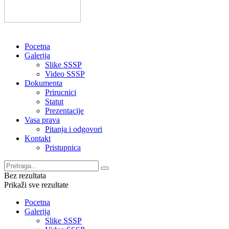
Pocetna
Galerija
Slike SSSP
Video SSSP
Dokumenta
Prirucnici
Statut
Prezentacije
Vasa prava
Pitanja i odgovori
Kontakt
Pristupnica
Bez rezultata
Prikaži sve rezultate
Pocetna
Galerija
Slike SSSP