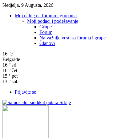
Nedjelja, 9 Augusta, 2026
Moj nalog na forumu i grupama
Moji podaci i podešavanje
Grupe
Forum
Najvažnije vesti sa foruma i grupe
Članovi
16
°c
Belgrade
16
°
sri
16
°
čet
15
°
pet
13
°
sub
Prijavite se