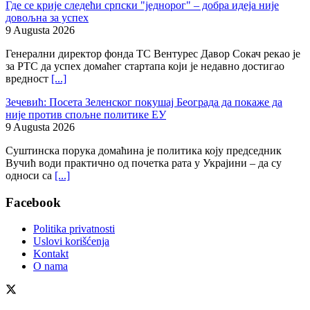
Где се крије следећи српски "једнорог" – добра идеја није
довољна за успех
9 Augusta 2026
Генерални директор фонда ТС Вентурес Давор Сокач рекао је
за РТС да успех домаћег стартапа који је недавно достигао
вредност
[...]
Зечевић: Посета Зеленског покушај Београда да покаже да
није против спољне политике ЕУ
9 Augusta 2026
Суштинска порука домаћина је политика коју председник
Вучић води практично од почетка рата у Украјини – да су
односи са
[...]
Facebook
Politika privatnosti
Uslovi korišćenja
Kontakt
O nama