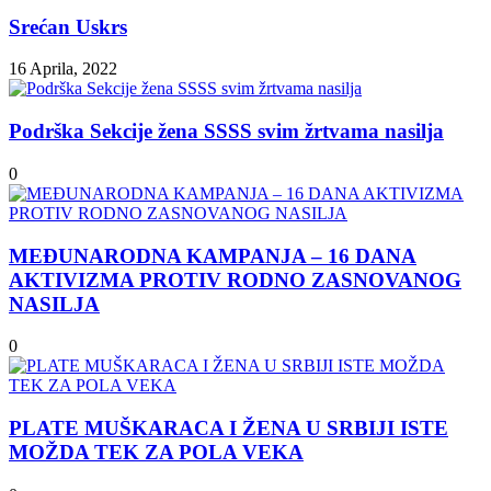
Srećan Uskrs
16 Aprila, 2022
Podrška Sekcije žena SSSS svim žrtvama nasilјa
0
MEĐUNARODNA KAMPANJA – 16 DANA
AKTIVIZMA PROTIV RODNO ZASNOVANOG
NASILЈA
0
PLATE MUŠKARACA I ŽENA U SRBIJI ISTE
MOŽDA TEK ZA POLA VEKA