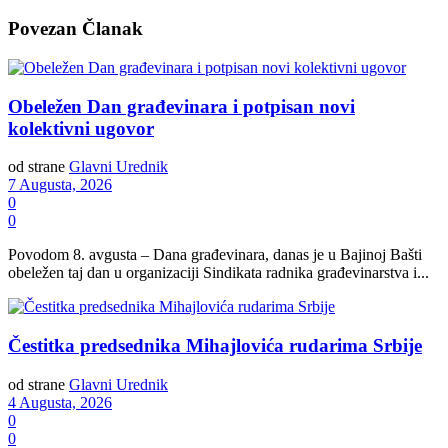
Povezan
Članak
Obeležen Dan građevinara i potpisan novi
kolektivni ugovor
od strane
Glavni Urednik
7 Augusta, 2026
0
0
Povodom 8. avgusta – Dana građevinara, danas je u Bajinoj Bašti
obeležen taj dan u organizaciji Sindikata radnika građevinarstva i...
Čestitka predsednika Mihajlovića rudarima Srbije
od strane
Glavni Urednik
4 Augusta, 2026
0
0