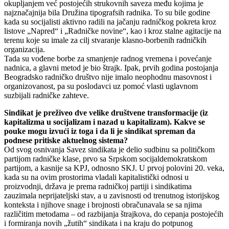
okupljanjem već postojećih strukovnih saveza među kojima je
najznačajnija bila Družina tipografsih radnika. To su bile godine
kada su socijalisti aktivno radili na jačanju radničkog pokreta kroz
listove „Napred“ i „Radničke novine“, kao i kroz stalne agitacije na
terenu koje su imale za cilj stvaranje klasno-borbenih radničkih
organizacija.
Tada su vođene borbe za smanjenje radnog vremena i povećanje
nadnica, a glavni metod je bio štrajk. Ipak, prvih godina postojanja
Beogradsko radničko društvo nije imalo neophodnu masovnost i
organizovanost, pa su poslodavci uz pomoć vlasti uglavnom
suzbijali radničke zahteve.
Sindikat je preživeo dve velike društvene transformacije (iz
kapitalizma u socijalizam i nazad u kapitalizam). Kakve se
pouke mogu izvući iz toga i da li je sindikat spreman da
podnese pritiske aktuelnog sistema?
Od svog osnivanja Savez sindikata je delio sudbinu sa političkom
partijom radničke klase, prvo sa Srpskom socijaldemokratskom
partijom, a kasnije sa KPJ, odnosno SKJ. U prvoj polovini 20. veka,
kada su na ovim prostorima vladali kapitalistički odnosi u
proizvodnji, država je prema radničkoj partiji i sindikatima
zauzimala neprijateljski stav, a u zavisnosti od trenutnog istorijskog
konteksta i njihove snage i brojnosti obračunavala se sa njima
različitim metodama – od razbijanja štrajkova, do cepanja postojećih
i formiranja novih „žutih“ sindikata i na kraju do potpunog