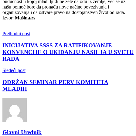
budućnost u kojoj mladi ljudi ne žele da odu iz zemlje, već se uz
našu pomoć bore da pronađu nove načine povezivanja i
organizovanja i da ostvare pravo na dostojanstven život od rada.
Izvor:
Mašina.rs
Prethodni post
INICIJATIVA SSSS ZA RATIFIKOVANJE
KONVENCIJE O UKIDANJU NASILЈA U SVETU
RADA
Sledeći post
ODRŽAN SEMINAR PERV KOMITETA
MLADIH
Glavni Urednik