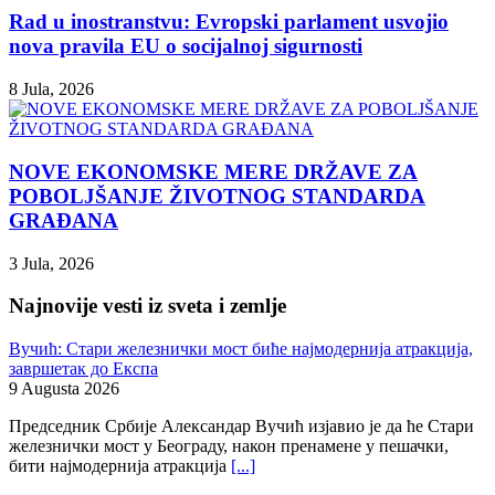
Rad u inostranstvu: Evropski parlament usvojio
nova pravila EU o socijalnoj sigurnosti
8 Jula, 2026
NOVE EKONOMSKE MERE DRŽAVE ZA
POBOLJŠANJE ŽIVOTNOG STANDARDA
GRAĐANA
3 Jula, 2026
Najnovije vesti iz sveta i zemlje
Вучић: Стари железнички мост биће најмодернија атракција,
завршетак до Експа
9 Augusta 2026
Председник Србије Александар Вучић изјавио је да ће Стари
железнички мост у Београду, након пренамене у пешачки,
бити најмодернија атракција
[...]