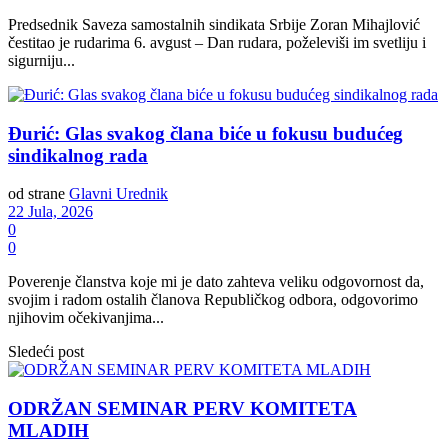
Predsednik Saveza samostalnih sindikata Srbije Zoran Mihajlović
čestitao je rudarima 6. avgust – Dan rudara, poželeviši im svetliju i
sigurniju...
Đurić: Glas svakog člana biće u fokusu budućeg
sindikalnog rada
od strane
Glavni Urednik
22 Jula, 2026
0
0
Poverenje članstva koje mi je dato zahteva veliku odgovornost da,
svojim i radom ostalih članova Republičkog odbora, odgovorimo
njihovim očekivanjima...
Sledeći post
ODRŽAN SEMINAR PERV KOMITETA
MLADIH