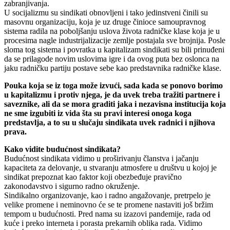
zabranjivanja.
U socijalizmu su sindikati obnovljeni i tako jedinstveni činili su
masovnu organizaciju, koja je uz druge činioce samoupravnog
sistema radila na poboljšanju uslova života radničke klase koja je u
procesima nagle industrijalizacije zemlje postajala sve brojnija. Posle
sloma tog sistema i povratka u kapitalizam sindikati su bili prinuđeni
da se prilagode novim uslovima igre i da ovog puta bez oslonca na
jaku radničku partiju postave sebe kao predstavnika radničke klase.
Pouka koja se iz toga može izvući, sada kada se ponovo borimo
u kapitalizmu i protiv njega, je da uvek treba tražiti partnere i
saveznike, ali da se mora graditi jaka i nezavisna institucija koja
ne sme izgubiti iz vida šta su pravi interesi onoga koga
predstavlja, a to su u slučaju sindikata uvek radnici i njihova
prava.
Kako vidite budućnost sindikata?
Budućnost sindikata vidimo u proširivanju članstva i jačanju
kapaciteta za delovanje, u stvaranju atmosfere u društvu u kojoj je
sindikat prepoznat kao faktor koji obezbeđuje pravično
zakonodavstvo i sigurno radno okruženje.
Sindikalno organizovanje, kao i radno angažovanje, pretrpelo je
velike promene i neminovno će se te promene nastaviti još bržim
tempom u budućnosti. Pred nama su izazovi pandemije, rada od
kuće i preko interneta i porasta prekarnih oblika rada. Vidimo