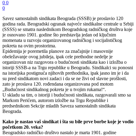
0
0
0
Savez samostalnih sindikata Beograda (SSSB) je proslavio 120
godina rada. Beogradski ogranak najveće sindikalne centrale u Srbiji
(SSSS) se smatra naslednikom Beogradskog radničkog društva koje
je osnovano 1901. godine što predstavlja jedan od ključnim
momenata u razvoju organizovanog radničkog i socijalističkog
pokreta na ovim prostorima.
Epidemija je poremetila planove za značajnije i masovnije
obeležavanje ovog jubileja, ipak cele prethodne nedelje je
organizovan niz razgovora o budućnosti sindikata kao i izložba o
istoriji SSSB-a na Trgu republike u Beogradu. Sindikalci su ponosni
na istorijska postignuća njihovih prethodnika, ipak jasno im je i da
su pred sindikatom novi zadaci i da se ne živi od slavne prošlosti,
zato je proslava 120. rođendana organizovana pod motom
„Budućnost sindikalnog pokreta je u tvojim rukama!“.
U skladu sa tim, o istoriji i budućnosti sindikata, razgovarali smo sa
Markom Perićem, autorom izložbe na Trgu Republike i
predsednikom Sekcije mladih Saveza samostalnih sindikata
Beograda.
Kako je nastao vaš sindikat i šta su bile prve borbe koje je vodio
početkom 20. veka?
Beogradsko radničko društvo nastalo je marta 1901. godine