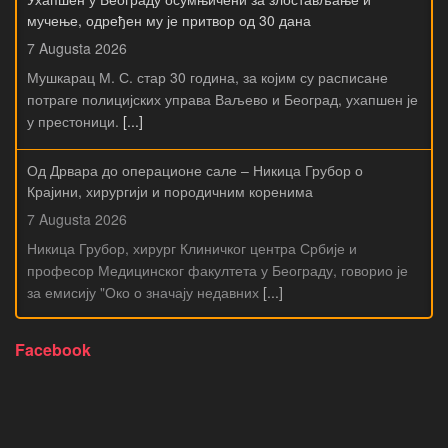
мучење, одређен му је притвор од 30 дана
7 Augusta 2026
Мушкарац М. С. стар 30 година, за којим су расписане
потраге полицијских управа Ваљево и Београд, ухапшен је
у престоници.
[...]
Од Дрвара до операционе сале – Никица Грубор о
Крајини, хирургији и породичним коренима
7 Augusta 2026
Никица Грубор, хирург Клиничког центра Србије и
професор Медицинског факултета у Београду, говорио је
за емисију "Око о значају недавних
[...]
Facebook