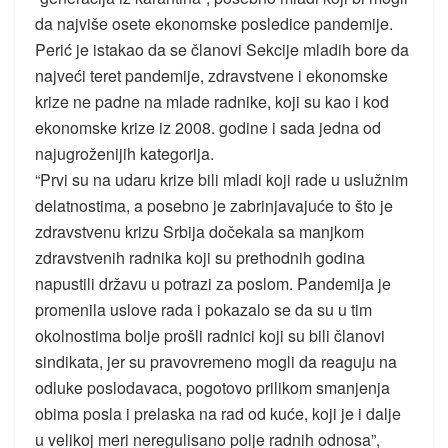
da najviše osete ekonomske posledice pandemije.
Perić je istakao da se članovi Sekcije mladih bore da
najveći teret pandemije, zdravstvene i ekonomske
krize ne padne na mlade radnike, koji su kao i kod
ekonomske krize iz 2008. godine i sada jedna od
najugroženijih kategorija.
“Prvi su na udaru krize bili mladi koji rade u uslužnim
delatnostima, a posebno je zabrinjavajuće to što je
zdravstvenu krizu Srbija dočekala sa manjkom
zdravstvenih radnika koji su prethodnih godina
napustili državu u potrazi za poslom. Pandemija je
promenila uslove rada i pokazalo se da su u tim
okolnostima bolje prošli radnici koji su bili članovi
sindikata, jer su pravovremeno mogli da reaguju na
odluke poslodavaca, pogotovo prilikom smanjenja
obima posla i prelaska na rad od kuće, koji je i dalje
u velikoj meri neregulisano polje radnih odnosa”,