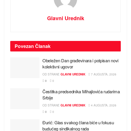
Glavni Urednik
Povezan
Članak
Obeležen Dan građevinara i potpisan novi
kolektivni ugovor
OD STRANE
GLAVNI UREDNIK
7 AUGUSTA, 2026
0
0
Čestitka predsednika Mihajlovića rudarima
Srbije
OD STRANE
GLAVNI UREDNIK
4 AUGUSTA, 2026
0
0
Đurić: Glas svakog člana biće u fokusu
budućeg sindikalnog rada