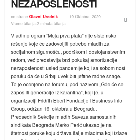
NEZAPOSLENOSTI
od strane
Glavni Urednik
19 Oktobra, 2020
Vreme čitanja:2 minuta čitanja
Vladin program “Moja prva plata” nije sistemsko
rešenje koje će zadovoljiti potrebe mladih za
socijalnom sigurnošću, podrškom i dostojanstvenim
radom, već predstavlja brzi pokušaj amortizacije
nezaposlenosti usled pandemije koji sa sobom nosi
poruku da će u Srbiji uvek biti jeftine radne snage.
To je ocenjeno na forumu, pod nazivom „Gde će se
zaposliti generacije iz karantina“, koji je, u
organizaciji Fridrih Ebert Fondacije i Business Info
Group, održan 16. oktobra u Beogradu.
Predsednik Sekcije mladih Saveza samostalnih
sindikata Beograda Marko Perić ukazao je na
štetnost poruke koju država šalje mladima koji izlaze