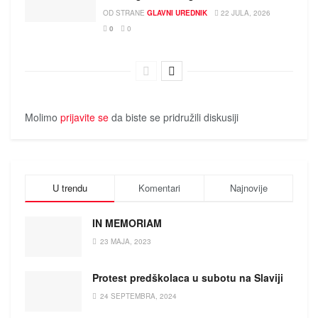
OD STRANE
GLAVNI UREDNIK
22 JULA, 2026
0
0
Molimo
prijavite se
da biste se pridružili diskusiji
U trendu
Komentari
Najnovije
IN MEMORIAM
23 MAJA, 2023
Protest predškolaca u subotu na Slaviji
24 SEPTEMBRA, 2024