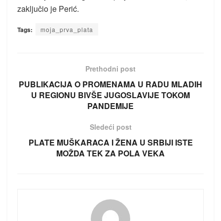
zaključio je Perić.
Tags:
moja_prva_plata
Prethodni post
PUBLIKACIJA O PROMENAMA U RADU MLADIH
U REGIONU BIVŠE JUGOSLAVIJE TOKOM
PANDEMIJE
Sledeći post
PLATE MUŠKARACA I ŽENA U SRBIJI ISTE
MOŽDA TEK ZA POLA VEKA