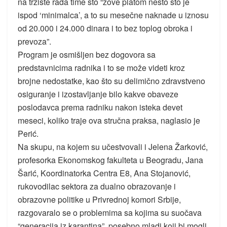
na tržište rada time što “zove platom nešto što je
ispod ‘minimalca’, a to su mesečne naknade u iznosu
od 20.000 i 24.000 dinara i to bez toplog obroka i
prevoza”.
Program je osmišljen bez dogovora sa
predstavnicima radnika i to se može videti kroz
brojne nedostatke, kao što su delimično zdravstveno
osiguranje i izostavljanje bilo kakve obaveze
poslodavca prema radniku nakon isteka devet
meseci, koliko traje ova stručna praksa, naglasio je
Perić.
Na skupu, na kojem su učestvovali i Jelena Žarković,
profesorka Ekonomskog fakulteta u Beogradu, Jana
Šarić, Koordinatorka Centra E8, Ana Stojanović,
rukovodilac sektora za dualno obrazovanje i
obrazovne politike u Privrednoj komori Srbije,
razgovaralo se o problemima sa kojima su suočava
“generacija iz karantina”, posebno mladi koji bi mogli