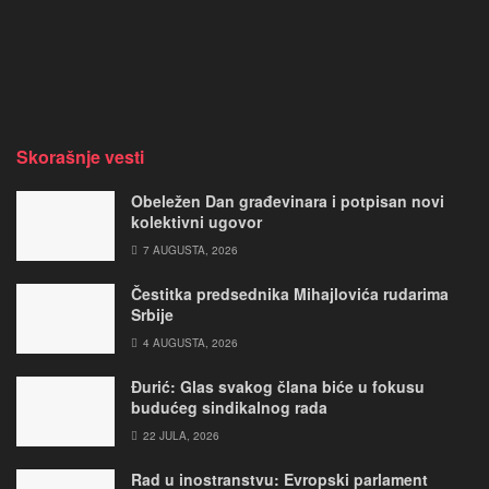
Skorašnje vesti
Obeležen Dan građevinara i potpisan novi
kolektivni ugovor
7 AUGUSTA, 2026
Čestitka predsednika Mihajlovića rudarima
Srbije
4 AUGUSTA, 2026
Đurić: Glas svakog člana biće u fokusu
budućeg sindikalnog rada
22 JULA, 2026
Rad u inostranstvu: Evropski parlament