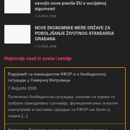
usvojio nova pravila EU o socijalnoj
sigurnosti
8 JULA, 2026
NOVE EKONOMSKE MERE DRŽAVE ZA
POBOLJŠANJE ŽIVOTNOG STANDARDA
GRAĐANA
3 JULA, 2026
Najnovije vesti iz sveta i zemlje
Радојевић са командантом КФОР-а о безбедносној
ситуацији у Северној Митровици
7 Augusta 2026
Политичко-безбедносна ситуација, изазови са којима се
грађани свакодневно суочавају, функционисање локалне
самоуправе и наставак сарадње са КФОР-ом биле су
главне
[...]
Ухапшен у Београду осумњичени за злостављање и