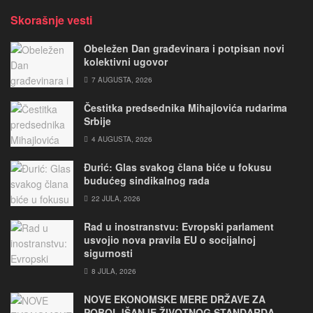
Skorašnje vesti
Obeležen Dan građevinara i potpisan novi
kolektivni ugovor
7 AUGUSTA, 2026
Čestitka predsednika Mihajlovića rudarima
Srbije
4 AUGUSTA, 2026
Đurić: Glas svakog člana biće u fokusu
budućeg sindikalnog rada
22 JULA, 2026
Rad u inostranstvu: Evropski parlament
usvojio nova pravila EU o socijalnoj
sigurnosti
8 JULA, 2026
NOVE EKONOMSKE MERE DRŽAVE ZA
POBOLJŠANJE ŽIVOTNOG STANDARDA