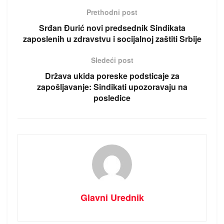
Prethodni post
Srđan Đurić novi predsednik Sindikata
zaposlenih u zdravstvu i socijalnoj zaštiti Srbije
Sledeći post
Država ukida poreske podsticaje za
zapošljavanje: Sindikati upozoravaju na
posledice
Glavni Urednik