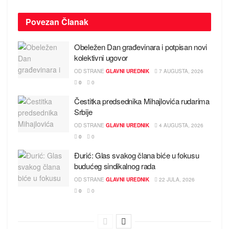
Povezan
Članak
Obeležen Dan građevinara i potpisan novi
kolektivni ugovor
OD STRANE
GLAVNI UREDNIK
7 AUGUSTA, 2026
0
0
Čestitka predsednika Mihajlovića rudarima
Srbije
OD STRANE
GLAVNI UREDNIK
4 AUGUSTA, 2026
0
0
Đurić: Glas svakog člana biće u fokusu
budućeg sindikalnog rada
OD STRANE
GLAVNI UREDNIK
22 JULA, 2026
0
0