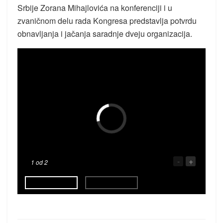
Srbije Zorana Mihajlovića na konferenciji i u
zvaničnom delu rada Kongresa predstavlja potvrdu
obnavljanja i jačanja saradnje dveju organizacija.
-
+
1
od 2