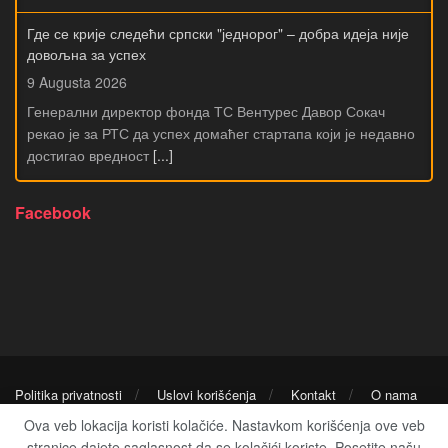
Где се крије следећи српски "једнорог" – добра идеја није
довољна за успех
9 Augusta 2026
Генерални директор фонда ТС Вентурес Давор Сокач
рекао је за РТС да успех домаћег стартапа који је недавно
достигао вредност
[...]
Facebook
Politika privatnosti
Uslovi korišćenja
Kontakt
O nama
Ova veb lokacija koristi kolačiće. Nastavkom korišćenja ove veb
stranice dajete saglasnost da se kolačići koriste. Posetite našu