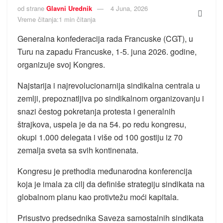
od strane
Glavni Urednik
4 Juna, 2026
Vreme čitanja:1 min čitanja
Generalna konfederacija rada Francuske (CGT), u
Turu na zapadu Francuske, 1-5. juna 2026. godine,
organizuje svoj Kongres.
Najstarija i najrevolucionarnija sindikalna centrala u
zemlji, prepoznatljiva po sindikalnom organizovanju i
snazi čestog pokretanja protesta i generalnih
štrajkova, uspela je da na 54. po redu kongresu,
okupi 1.000 delegata i više od 100 gostiju iz 70
zemalja sveta sa svih kontinenata.
Kongresu je prethodia međunarodna konferencija
koja je imala za cilj da definiše strategiju sindikata na
globalnom planu kao protivtežu moći kapitala.
Prisustvo predsednika Saveza samostalnih sindikata