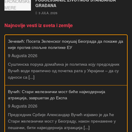
GRAĐANA
3 JULA, 2026
Najnovije vesti iz sveta i zemlje
Зечевић: Посета Зеленског покушај Београда да покаже да
није против спољне политике ЕУ
9 Augusta 2026
Суштинска порука домаћина је политика коју председник
Вучић води практично од почетка рата у Украјини – да су
односи са
[...]
Вучић: Стари железнички мост биће најмодернија
атракција, завршетак до Експа
9 Augusta 2026
Председник Србије Александар Вучић изјавио је да ће
Стари железнички мост у Београду, након пренамене у
пешачки, бити најмодернија атракција
[...]